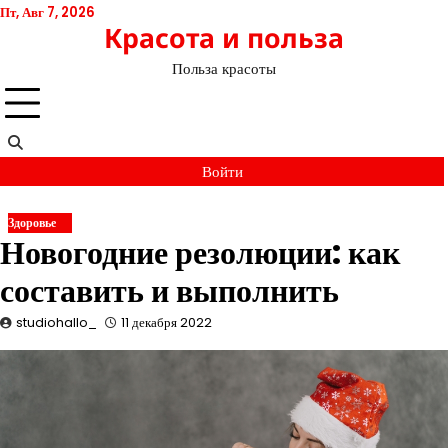
Перейти
Пт, Авг 7, 2026
Красота и польза
к
содержимому
Польза красоты
Войти
Здоровье
Новогодние резолюции: как
составить и выполнить
studiohallo_
11 декабря 2022