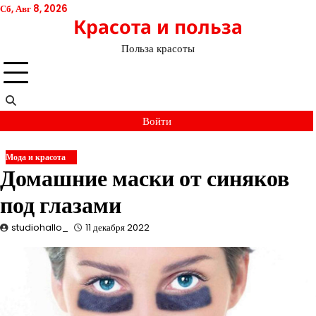
Перейти
Сб, Авг 8, 2026
Красота и польза
к
содержимому
Польза красоты
Войти
Мода и красота
Домашние маски от синяков
под глазами
studiohallo_
11 декабря 2022