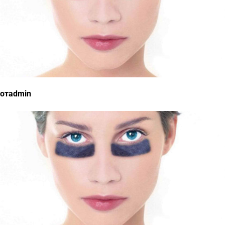
отadmin