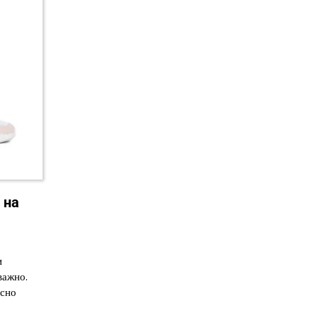
 на
и
важно.
сно