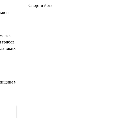
Спорт и йога
ыми и
 может
 грибов.
ль таких
женщине