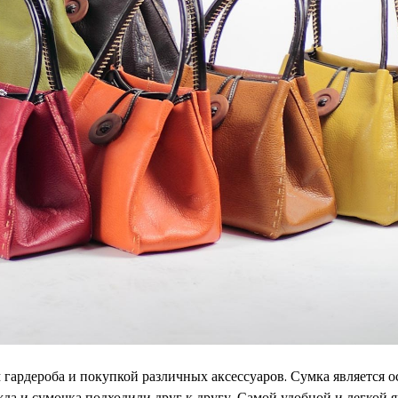
ем гардероба и покупкой различных аксессуаров. Сумка является
жда и сумочка подходили друг к другу. Самой удобной и легкой я