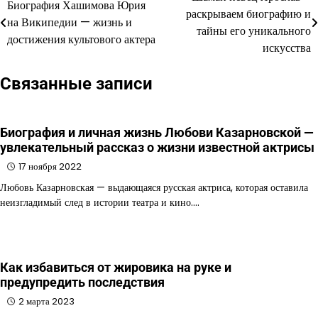
Навигация
Биография Хашимова Юрия
раскрываем биографию и
на Википедии — жизнь и
по
тайны его уникального
достижения культового актера
искусства
записям
Связанные записи
Биография и личная жизнь Любови Казарновской —
увлекательный рассказ о жизни известной актрисы
17 ноября 2022
Любовь Казарновская — выдающаяся русская актриса, которая оставила
неизгладимый след в истории театра и кино.…
Как избавиться от жировика на руке и
предупредить последствия
2 марта 2023