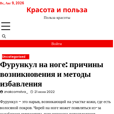
Перейти
Вс, Авг 9, 2026
Красота и польза
к
содержимому
Польза красоты
Войти
Uncategorised
Фурункул на ноге: причины
возникновения и методы
избавления
znakcomstva_
21 июня 2022
Фурункул – это нарыв, возникающий на участке кожи, где есть
волосяной покров. Чирей на ноге может появляться из-за
ослабления иммунитета, повышенного потоотделения,