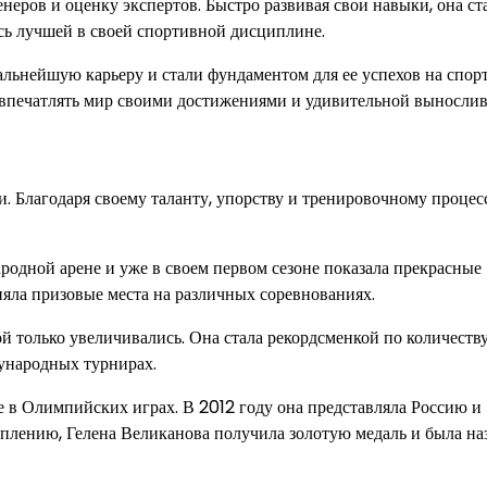
еров и оценку экспертов. Быстро развивая свои навыки, она ст
ась лучшей в своей спортивной дисциплине.
альнейшую карьеру и стали фундаментом для ее успехов на спор
ет впечатлять мир своими достижениями и удивительной выносли
. Благодаря своему таланту, упорству и тренировочному процесс
одной арене и уже в своем первом сезоне показала прекрасные
няла призовые места на различных соревнованиях.
 только увеличивались. Она стала рекордсменкой по количеств
ународных турнирах.
е в Олимпийских играх. В 2012 году она представляла Россию и
уплению, Гелена Великанова получила золотую медаль и была на