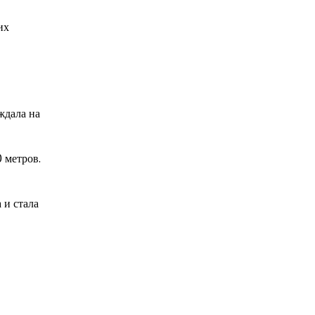
их
ждала на
 метров.
 и стала