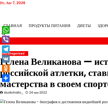
Перейти
Пт, Авг 7, 2026
к
содержимому
ГЛАВНАЯ
ПРОДУКТЫ ПИТАНИЯ
ДИЕТЫ
ЗДОР
WhatsApp
Viber
Uncategorised
Telegram
Гелена Великанова — ис
VK
российской атлетки, ста
Odnoklassniki
мастерства в своем спорт
Отправить
studiohallo_
24 мая 2022