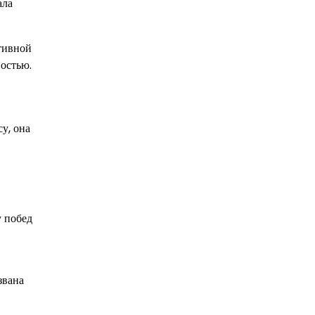
ала
тивной
востью.
у, она
у побед
звана