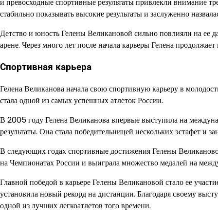
и превосходные спортивные результаты привлекли внимание трен
стабильно показывать высокие результаты и заслуженно назвал
Детство и юность Гелены Великановой сильно повлияли на ее д
арене. Через много лет после начала карьеры Гелена продолжа
Спортивная карьера
Гелена Великанова начала свою спортивную карьеру в молодости
стала одной из самых успешных атлеток России.
В 2005 году Гелена Великанова впервые выступила на междунар
результаты. Она стала победительницей нескольких эстафет и за
В следующих годах спортивные достижения Гелены Великановой
на Чемпионатах России и выиграла множество медалей на межд
Главной победой в карьере Гелены Великановой стало ее участи
установила новый рекорд на дистанции. Благодаря своему выст
одной из лучших легкоатлетов того времени.