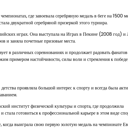
чемпионатах, где завоевала серебряную медаль в беге на 1500 м
стала двукратной серебряной призеркой этого турнира.
ийских играх. Она выступала на Играх в Пекине (2008 год) и
ров и заняла почетные призовые места.
вует в различных соревнованиях и продолжает радовать фанато
ярким примером настойчивости, силы воли и стремления к победе
 детства проявляла большой интерес к спорту и всегда была акт
лаванием.
вский институт физической культуры и спорта, где продолжила
и стала готовиться к профессиональной карьере в этом виде спо
у, когда выиграла свою первую золотую медаль на чемпионате Е