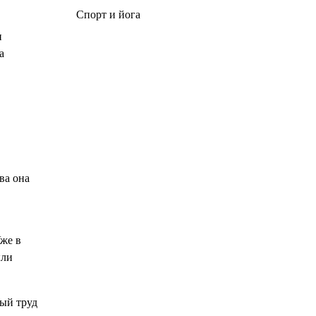
Спорт и йога
и
а
ва она
Уже в
ыли
ный труд