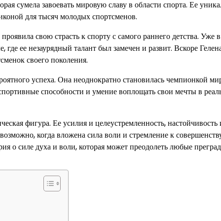
рая сумела завоевать мировую славу в области спорта. Ее уник
 иконой для тысяч молодых спортсменов.
проявила свою страсть к спорту с самого раннего детства. Уже 
, где ее незаурядный талант был замечен и развит. Вскоре Гелена
сменок своего поколения.
ероятного успеха. Она неоднократно становилась чемпионкой ми
портивные способности и умение воплощать свои мечты в реал
ческая фигура. Ее усилия и целеустремленность, настойчивость 
возможно, когда вложена сила воли и стремление к совершенству
рия о силе духа и воли, которая может преодолеть любые прегра