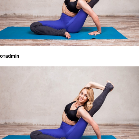
отadmin