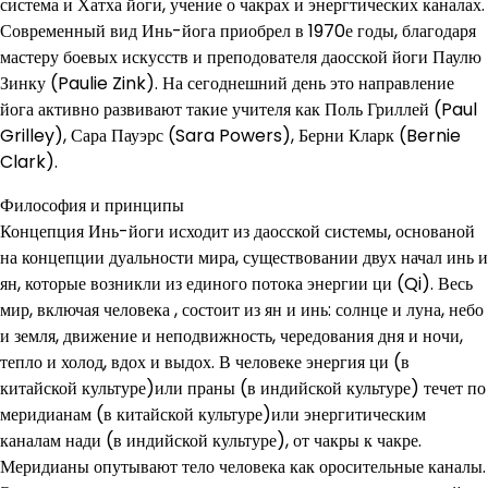
система и Хатха йоги, учение о чакрах и энергтических каналах.
Современный вид Инь-йога приобрел в 1970е годы, благодаря
мастеру боевых искусств и преподователя даосской йоги Паулю
Зинку (Paulie Zink). На сегоднешний день это направление
йога активно развивают такие учителя как Поль Гриллей (Paul
Grilley), Сара Пауэрс (Sara Powers), Берни Кларк (Bernie
Clark).
Философия и принципы
Концепция Инь-йоги исходит из даосской системы, основаной
на концепции дуальности мира, существовании двух начал инь и
ян, которые возникли из единого потока энергии ци (Qi). Весь
мир, включая человека , состоит из ян и инь: солнце и луна, небо
и земля, движение и неподвижность, чередования дня и ночи,
тепло и холод, вдох и выдох. В человеке энергия ци (в
китайской культуре)или праны (в индийской культуре) течет по
меридианам (в китайской культуре)или энергитическим
каналам нади (в индийской культуре), от чакры к чакре.
Меридианы опутывают тело человека как оросительные каналы.