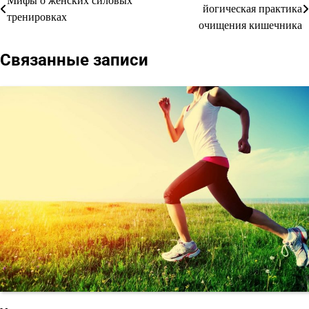
Мифы о женских силовых
йогическая практика
тренировках
по
очищения кишечника
записям
Связанные записи