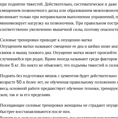
при поднятии тяжестей. Действительно, систематическое и даж
смещением позвоночного диска или образованием межпозвоночн
возникает только при неправильном выполнении упражнений, пр
минимизирует нагрузку на позвоночник. При правильном постро
соответственно увеличению мышечной силы, поэтому опасность 
Силовые тренировки приводят к опущению матки
Опущением матки называют смещение ее дна и шейки ниже анат
связок и мышц тазового дна. Опущение матки может произойти 
случившейся при родах. Врачи иногда называют среди факторов
более 5 кг. Но никто не объясняет, что подъемы тяжестей и сило
Поднять без подготовки мешок с цементом будет действительно 
возрасте 50 и более лет, не обученная правильному положению
веса, основной работе предшествует обучение технике, трениру
зале, так и за его пределами.
Посещающие силовые тренировки женщины не страдают опущени
быстрее восстанавливаются после них.
Развитые и сильные мышцы тазового дна поддерживают внутре