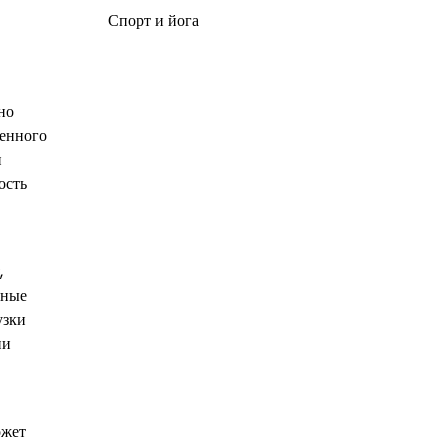
Спорт и йога
но
ченного
и
ость
,
ьные
узки
ни
ожет