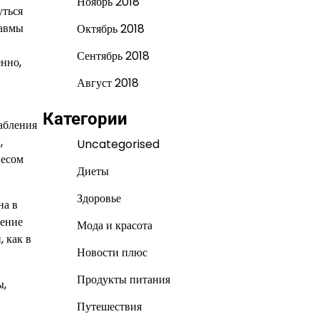
Ноябрь 2018
уться
равмы
Октябрь 2018
Сентябрь 2018
нно,
Август 2018
Категории
абления
,
Uncategorised
весом
Диеты
Здоровье
на в
чение
Мода и красота
 как в
Новости плюс
Продукты питания
ы,
Путешествия