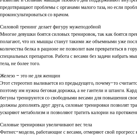
предотвращают проблемы с органами малого таза, но если проб
проконсультироваться со врачом.
Силовой тренинг делает фигуру мужеподобной
Многие девушки боятся силовых тренировок, так как боятся пр
полагают, что их мышцы станут такими же объемными уже посл
количества белка в рационе не позволит вам превратиться в го
специальных препаратов. Работа с весами без задачи набрать м
тела, не более того.
Железо – это не для женщин
Этот стереотип выливается из предыдущего, почему-то считаетс
поэтому им нужна беговая дорожка, а не гантели и штанги. Кар
бегуны тренируются со свободными весами для повышения сво
должны дополнять друг друга, силовые тренировки позволят тра
ускоряют метаболизм и позволяют тратить калории на протяжен
Силовые тренировки увеличивают вес тела
Фитнес-модели, работающие с весами, отмеряют свой прогресс не