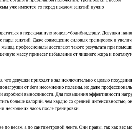
лемы уже имеются, то перед началом занятий нужно
евратиться в перекачанную модель-бодибилдершу. Девушки наив
е пары занятий. Даже совмещение силовых тренировок и увели
ру мышц, профессионалы достигают такого результата при помощ
ышечную массу принесет избавление от лишнего жира и подтянут
я, что девушки приходят в зал исключительно с целью похудения
дионагрузки от бега несомненно полезны, но даже профессионал
ей аэробной выносливости. Для повышения эффективности нагр
тить больше калорий, чем кардио со средней интенсивностью, о
ии нескольких часов после тренировки.
 по весам, а по сантиметровой ленте. Они правы, так как вес м