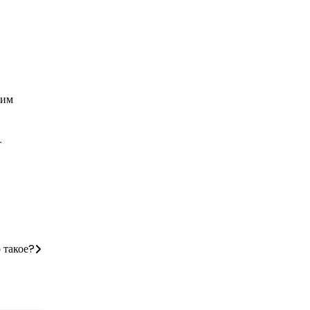
шим
т
 такое?