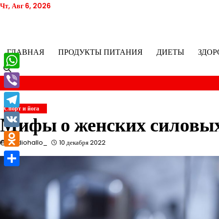
Перейти
Чт, Авг 6, 2026
к
содержимому
ГЛАВНАЯ
ПРОДУКТЫ ПИТАНИЯ
ДИЕТЫ
ЗДОР
WhatsApp
Viber
Спорт и йога
Telegram
Мифы о женских силовых
VK
studiohallo_
10 декабря 2022
Odnoklassniki
Отправить