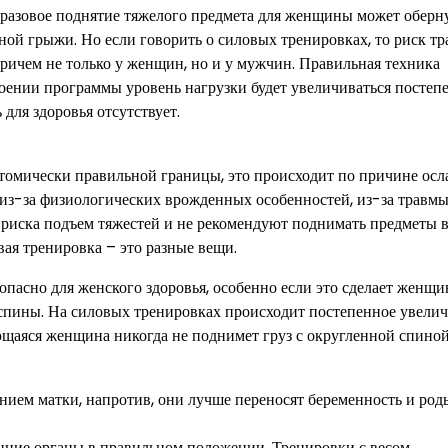
е разовое поднятие тяжелого предмета для женщины может оберн
ой грыжи. Но если говорить о силовых тренировках, то риск т
ичем не только у женщин, но и у мужчин. Правильная техника
ении программы уровень нагрузки будет увеличиваться постепе
для здоровья отсутствует.
омически правильной границы, это происходит по причине осл
из-за физиологических врожденных особенностей, из-за травмы
 риска подъем тяжестей и не рекомендуют поднимать предметы 
вая тренировка – это разные вещи.
опасно для женского здоровья, особенно если это сделает женщи
 спины. На силовых тренировках происходит постепенное увели
ющаяся женщина никогда не поднимет груз с округленной спиной,
ем матки, напротив, они лучше переносят беременность и род
нние органы в правильном положении. Тренировки с весом