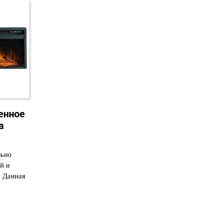
енное
а
льно
й и
. Данная