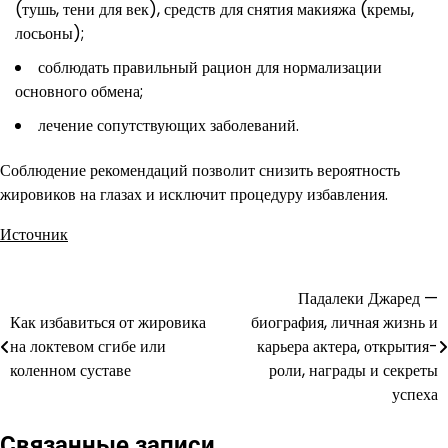
(тушь, тени для век), средств для снятия макияжа (кремы,
лосьоны);
соблюдать правильный рацион для нормализации
основного обмена;
лечение сопутствующих заболеваний.
Соблюдение рекомендаций позволит снизить вероятность
жировиков на глазах и исключит процедуру избавления.
Источник
Падалеки Джаред —
Навигация
Как избавиться от жировика
биография, личная жизнь и
по
на локтевом сгибе или
карьера актера, открытия-
коленном суставе
роли, награды и секреты
записям
успеха
Связанные записи