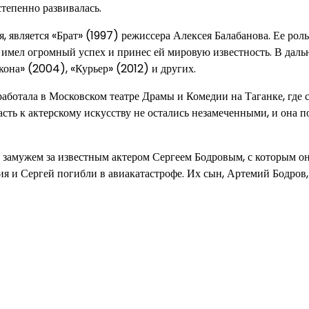
степенно развивалась.
 является «Брат» (1997) режиссера Алексея Балабанова. Ее рол
 имел огромный успех и принес ей мировую известность. В дал
кона» (2004), «Курьер» (2012) и других.
аботала в Московском театре Драмы и Комедии на Таганке, где 
расть к актерскому искусству не остались незамеченными, и она 
замужем за известным актером Сергеем Бодровым, с которым о
ия и Сергей погибли в авиакатастрофе. Их сын, Артемий Бодров,