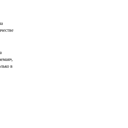
ла
ачестве
а
емая»,
лько в