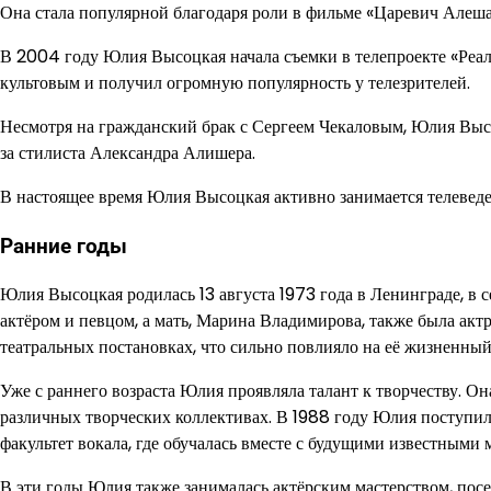
Она стала популярной благодаря роли в фильме «Царевич Алеша
В 2004 году Юлия Высоцкая начала съемки в телепроекте «Реаль
культовым и получил огромную популярность у телезрителей.
Несмотря на гражданский брак с Сергеем Чекаловым, Юлия Высо
за стилиста Александра Алишера.
В настоящее время Юлия Высоцкая активно занимается телеведе
Ранние годы
Юлия Высоцкая родилась 13 августа 1973 года в Ленинграде, в 
актёром и певцом, а мать, Марина Владимирова, также была акт
театральных постановках, что сильно повлияло на её жизненный
Уже с раннего возраста Юлия проявляла талант к творчеству. Он
различных творческих коллективах. В 1988 году Юлия поступи
факультет вокала, где обучалась вместе с будущими известными
В эти годы Юлия также занималась актёрским мастерством, посещ