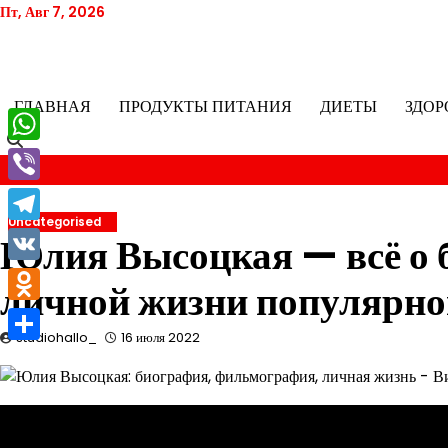
Перейти
Пт, Авг 7, 2026
к
содержимому
ГЛАВНАЯ
ПРОДУКТЫ ПИТАНИЯ
ДИЕТЫ
ЗДОР
WhatsApp
Viber
Uncategorised
Telegram
Юлия Высоцкая — всё о 
VK
личной жизни популярно
Odnoklassniki
studiohallo_
16 июля 2022
Отправить