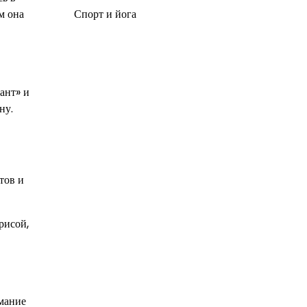
Спорт и йога
м она
ант» и
ну.
тов и
рисой,
имание