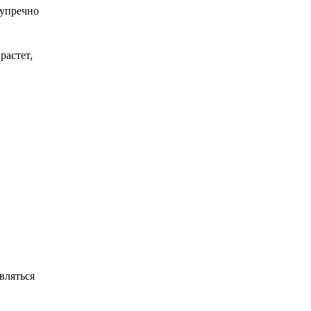
зупречно
растет,
вляться