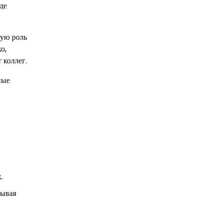
де
ную роль
о,
 коллег.
ные
.
рывая