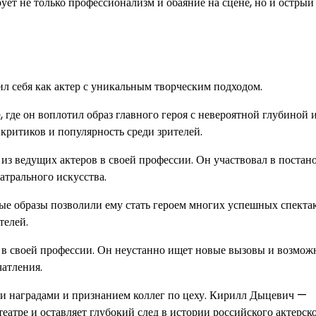
ет не только профессионализм и обаяние на сцене, но и острый 
ил себя как актер с уникальным творческим подходом.
 где он воплотил образ главного героя с невероятной глубиной 
ритиков и популярность среди зрителей.
з ведущих актеров в своей профессии. Он участвовал в постан
атрального искусства.
ные образы позволили ему стать героем многих успешных спектак
телей.
 в своей профессии. Он неустанно ищет новые вызовы и возмож
чатления.
ми наградами и признанием коллег по цеху. Кирилл Дыцевич —
еатре и оставляет глубокий след в истории российского актерск