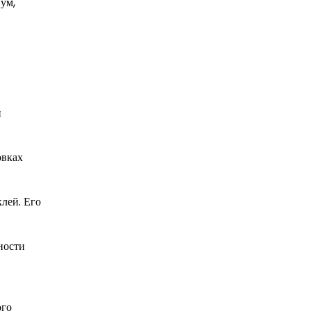
ум,
и
овках
лей. Его
ности
ого