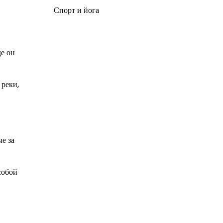
Спорт и йога
де он
 реки,
е за
собой