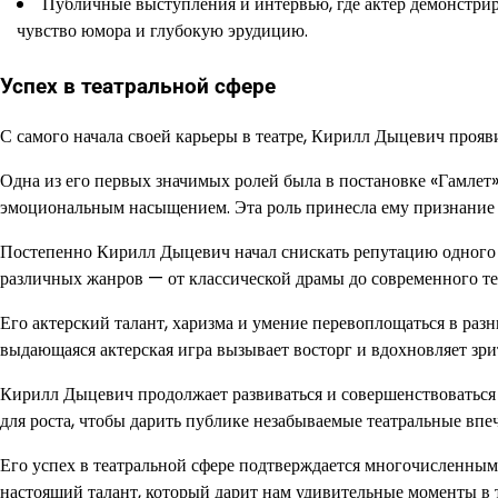
Публичные выступления и интервью, где актер демонстриру
чувство юмора и глубокую эрудицию.
Успех в театральной сфере
С самого начала своей карьеры в театре, Кирилл Дыцевич прояв
Одна из его первых значимых ролей была в постановке «Гамлет»,
эмоциональным насыщением. Эта роль принесла ему признание к
Постепенно Кирилл Дыцевич начал снискать репутацию одного и
различных жанров — от классической драмы до современного те
Его актерский талант, харизма и умение перевоплощаться в раз
выдающаяся актерская игра вызывает восторг и вдохновляет зри
Кирилл Дыцевич продолжает развиваться и совершенствоваться
для роста, чтобы дарить публике незабываемые театральные впе
Его успех в театральной сфере подтверждается многочисленны
настоящий талант, который дарит нам удивительные моменты в т