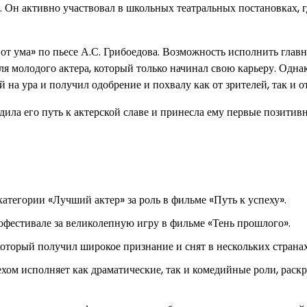
 Он активно участвовал в школьных театральных постановках, г
 от ума» по пьесе А.С. Грибоедова. Возможность исполнить глав
 молодого актера, который только начинал свою карьеру. Однак
 на ура и получил одобрение и похвалу как от зрителей, так и от
дила его путь к актерской славе и принесла ему первые позитив
егории «Лучший актер» за роль в фильме «Путь к успеху».
фестивале за великолепную игру в фильме «Тень прошлого».
который получил широкое признание и снят в нескольких странах
ехом исполняет как драматические, так и комедийные роли, раск