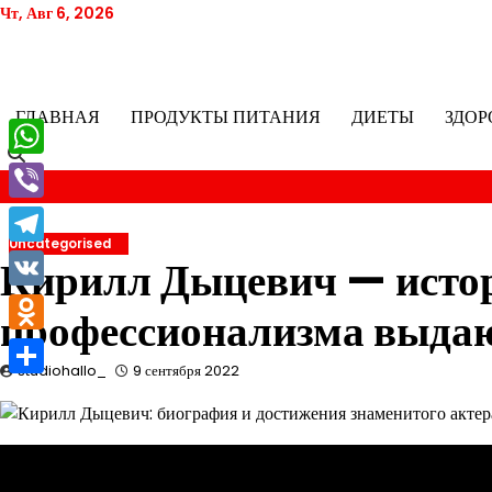
Перейти
Чт, Авг 6, 2026
к
содержимому
ГЛАВНАЯ
ПРОДУКТЫ ПИТАНИЯ
ДИЕТЫ
ЗДОР
WhatsApp
Viber
Uncategorised
Telegram
Кирилл Дыцевич — истор
VK
профессионализма выда
Odnoklassniki
studiohallo_
9 сентября 2022
Отправить