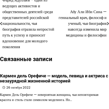
Фарид Ядуллаев – один из
Навигация
ведущих активистов и
по
общественных деятелей среди
Абу Али Ибн Сина —
представителей российской
гениальный врач, философ и
записям
национальности, чья
ученый, чья биография
биография отразила непростой
навсегда изменила мир
путь к успеху и приносит
медицины и философии
вдохновение для молодого
поколения
Связанные записи
Кармен дель Орефиче — модель, певица и актриса с
незаурядной жизненной историей
26 октября 2022
Кармен Дель Орефиче — невероятная женщина, чья неповторимая
красота и стиль стали символом моделинга. Но…