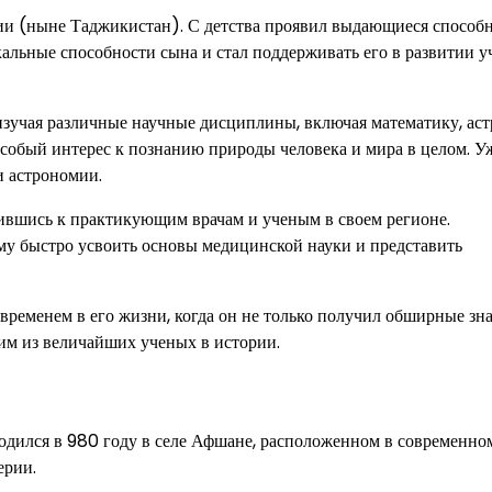
ии (ныне Таджикистан). С детства проявил выдающиеся способ
икальные способности сына и стал поддерживать его в развитии 
 изучая различные научные дисциплины, включая математику, ас
особый интерес к познанию природы человека и мира в целом. У
и астрономии.
ившись к практикующим врачам и ученым в своем регионе.
у быстро усвоить основы медицинской науки и представить
еменем в его жизни, когда он не только получил обширные зна
ним из величайших ученых в истории.
одился в 980 году в селе Афшане, расположенном в современно
ерии.