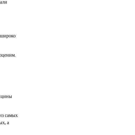
тали
 широко
оценим.
дицины
ых, а