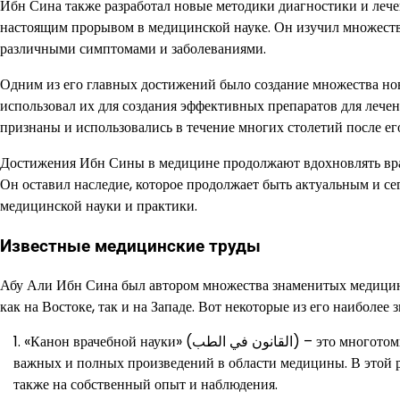
Ибн Сина также разработал новые методики диагностики и лече
настоящим прорывом в медицинской науке. Он изучил множество
различными симптомами и заболеваниями.
Одним из его главных достижений было создание множества нов
использовал их для создания эффективных препаратов для лече
признаны и использовались в течение многих столетий после ег
Достижения Ибн Сины в медицине продолжают вдохновлять врач
Он оставил наследие, которое продолжает быть актуальным и се
медицинской науки и практики.
Известные медицинские труды
Абу Али Ибн Сина был автором множества знаменитых медицин
как на Востоке, так и на Западе. Вот некоторые из его наиболее 
«Канон врачебной науки» (القانون في الطب‎) – это многотомный медицинский трактат, который до сих пор считается одним из самых
важных и полных произведений в области медицины. В этой р
также на собственный опыт и наблюдения.