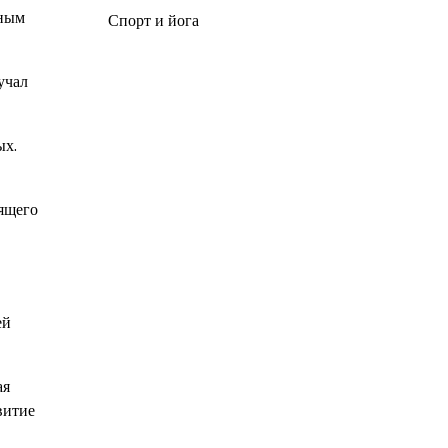
нным
Спорт и йога
учал
ых.
тящего
ей
ая
витие