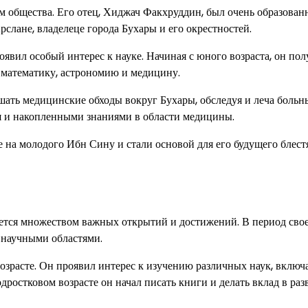
 общества. Его отец, Хиджач Факхруддин, был очень образова
слане, владелеце города Бухары и его окрестностей.
явил особый интерес к науке. Начиная с юного возраста, он пол
 математику, астрономию и медицину.
шать медицинские обходы вокруг Бухары, обследуя и леча больн
я и накопленными знаниями в области медицины.
е на молодого Ибн Сину и стали основой для его будущего блес
ется множеством важных открытий и достижений. В период сво
 научными областями.
озрасте. Он проявил интерес к изучению различных наук, включ
дростковом возрасте он начал писать книги и делать вклад в раз