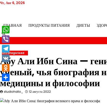
Перейти
Чт, Авг 6, 2026
к
содержимому
ГЛАВНАЯ
ПРОДУКТЫ ПИТАНИЯ
ДИЕТЫ
ЗДОР
WhatsApp
Viber
Uncategorised
Telegram
Абу Али Ибн Сина — ген
VK
ученый, чья биография н
Odnoklassniki
медицины и философии
Отправить
studiohallo_
12 августа 2022