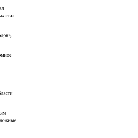
ал
» стал
дов»,
омное
бласти
ным
сложные