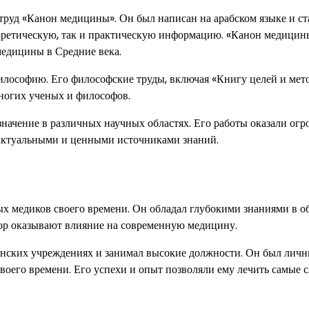
руд «Канон медицины». Он был написан на арабском языке и ст
етическую, так и практическую информацию. «Канон медицины
медицины в Средние века.
лософию. Его философские труды, включая «Книгу целей и мето
многих ученых и философов.
начение в различных научных областях. Его работы оказали огр
 актуальными и ценными источниками знаний.
х медиков своего времени. Он обладал глубокими знаниями в о
ор оказывают влияние на современную медицину.
инских учреждениях и занимал высокие должности. Он был лич
оего времени. Его успехи и опыт позволяли ему лечить самые 