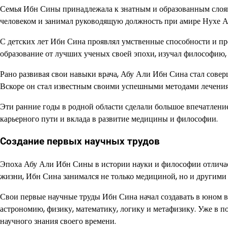
Семья Ибн Сины принадлежала к знатным и образованным слоям
человеком и занимал руководящую должность при амире Нухе Ар
С детских лет Ибн Сина проявлял умственные способности и про
образование от лучших ученых своей эпохи, изучал философию,
Рано развивая свои навыки врача, Абу Али Ибн Сина стал совер
Вскоре он стал известным своими успешными методами лечени
Эти ранние годы в родной области сделали большое впечатлени
карьерного пути и вклада в развитие медицины и философии.
Создание первых научных трудов
Эпоха Абу Али Ибн Сины в истории науки и философии отлича
жизни, Ибн Сина занимался не только медициной, но и другими
Свои первые научные труды Ибн Сина начал создавать в юном в
астрономию, физику, математику, логику и метафизику. Уже в по
научного знания своего времени.