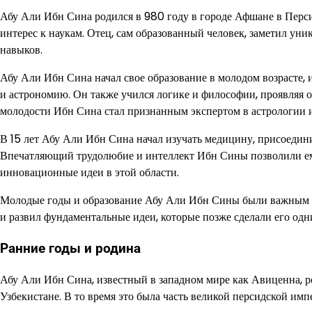
Абу Али Ибн Сина родился в 980 году в городе Афшане в Перс
интерес к наукам. Отец, сам образованный человек, заметил ун
навыков.
Абу Али Ибн Сина начал свое образование в молодом возрасте,
и астрономию. Он также учился логике и философии, проявляя 
молодости Ибн Сина стал признанным экспертом в астрологии 
В 15 лет Абу Али Ибн Сина начал изучать медицину, присоедин
Впечатляющий трудолюбие и интеллект Ибн Сины позволили ем
инновационные идеи в этой области.
Молодые годы и образование Абу Али Ибн Сины были важным вр
и развил фундаментальные идеи, которые позже сделали его од
Ранние годы и родина
Абу Али Ибн Сина, известный в западном мире как Авиценна, р
Узбекистане. В то время это была часть великой персидской имп