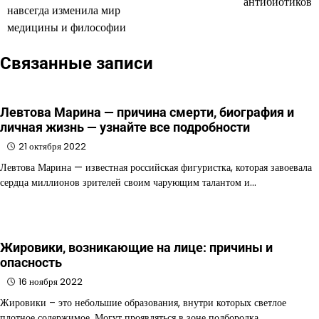
антибиотиков
навсегда изменила мир
записям
медицины и философии
Связанные записи
Левтова Марина — причина смерти, биография и
личная жизнь — узнайте все подробности
21 октября 2022
Левтова Марина — известная российская фигуристка, которая завоевала
сердца миллионов зрителей своим чарующим талантом и…
Жировики, возникающие на лице: причины и
опасность
16 ноября 2022
Жировики – это небольшие образования, внутри которых светлое
плотное содержимое. Могут проявляться в зоне подбородка,…