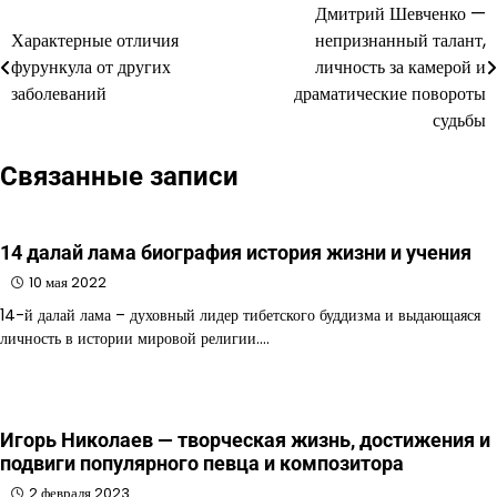
Дмитрий Шевченко —
Навигация
Характерные отличия
непризнанный талант,
по
фурункула от других
личность за камерой и
заболеваний
драматические повороты
записям
судьбы
Связанные записи
14 далай лама биография история жизни и учения
10 мая 2022
14-й далай лама – духовный лидер тибетского буддизма и выдающаяся
личность в истории мировой религии.…
Игорь Николаев — творческая жизнь, достижения и
подвиги популярного певца и композитора
2 февраля 2023