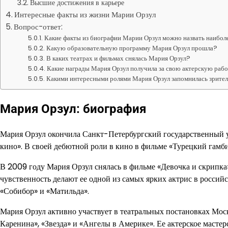
Высшие достижения в карьере
Интересные факты из жизни Марии Орзул
Вопрос-ответ:
Какие факты из биографии Марии Орзул можно назвать наибо
Какую образовательную программу Мария Орзул прошла?
В каких театрах и фильмах снялась Мария Орзул?
Какие награды Мария Орзул получила за свою актерскую раб
Какими интересными ролями Мария Орзул запомнилась зрите
Мария Орзул: биография
Мария Орзул окончила Санкт-Петербургский государственный ун
кино». В своей дебютной роли в кино в фильме «Турецкий гамби
В 2009 году Мария Орзул снялась в фильме «Девочка и скрипка»
чувственность делают ее одной из самых ярких актрис в российс
«Собибор» и «Матильда».
Мария Орзул активно участвует в театральных постановках Моск
Каренина», «Звезда» и «Ангелы в Америке». Ее актерское мастер