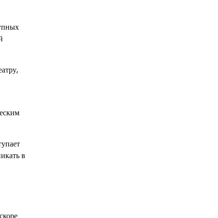
рупных
й
атру,
ческим
тупает
никать в
скоре