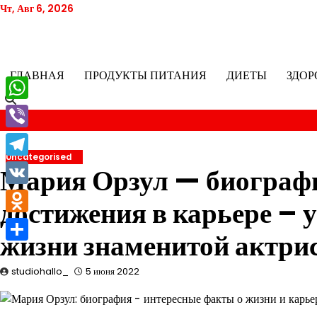
Перейти
Чт, Авг 6, 2026
к
содержимому
ГЛАВНАЯ
ПРОДУКТЫ ПИТАНИЯ
ДИЕТЫ
ЗДОР
WhatsApp
Viber
Uncategorised
Telegram
Мария Орзул — биографи
VK
достижения в карьере – 
Odnoklassniki
жизни знаменитой актри
Отправить
studiohallo_
5 июня 2022