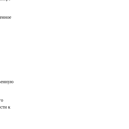
венное
твенную
го
сти к