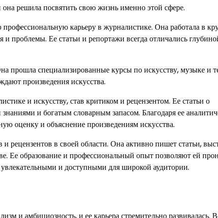
и она решила посвятить свою жизнь именно этой сфере.
ю профессиональную карьеру в журналистике. Она работала в к
 и проблемы. Ее статьи и репортажи всегда отличались глубино
Она прошла специализированные курсы по искусству, музыке и те
ождают произведения искусства.
стике и искусству, став критиком и рецензентом. Ее статьи о
и знаниями и богатым словарным запасом. Благодаря ее аналити
вную оценку и объяснение произведениям искусства.
 и рецензентов в своей области. Она активно пишет статьи, выс
тве. Ее образование и профессиональный опыт позволяют ей про
ты увлекательными и доступными для широкой аудитории.
изм и амбициозность, и ее карьера стремительно развивалась. В