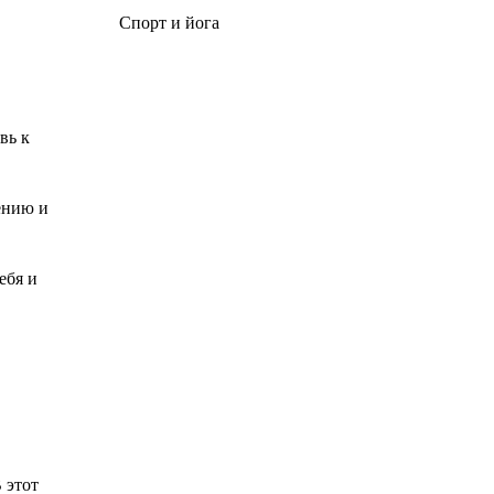
Спорт и йога
вь к
пению и
ебя и
 этот