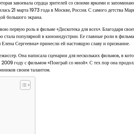
которая завоевала сердца зрителей со своими яркими и запомин
ась 21 марта 1973 года в Москве, Россия. С самого детства Мар
дой большого экрана.
свою первую роль в фильме «Дискотека для всех». Благодаря сво
ро стала популярной в киноиндустрии. Ее главные роли в фильм
я Елена Сергеевна» принесли ей настоящую славу и признание.
режиссер. Она написала сценарии для нескольких фильмов, в кот
в 2009 году с фильмом «Поиграй со мной». С тех пор она продо
онников своим талантом.