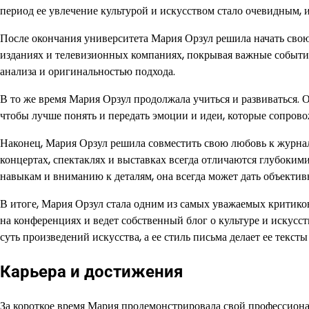
период ее увлечение культурой и искусством стало очевидным, 
После окончания университета Мария Орзул решила начать сво
изданиях и телевизионных компаниях, покрывая важные события
анализа и оригинальностью подхода.
В то же время Мария Орзул продолжала учиться и развиваться. 
чтобы лучше понять и передать эмоции и идеи, которые сопров
Наконец, Мария Орзул решила совместить свою любовь к журнали
концертах, спектаклях и выставках всегда отличаются глубоким
навыкам и вниманию к деталям, она всегда может дать объекти
В итоге, Мария Орзул стала одним из самых уважаемых критиков
на конференциях и ведет собственный блог о культуре и искусс
суть произведений искусства, а ее стиль письма делает ее текс
Карьера и достижения
За короткое время Мария продемонстрировала свой профессионал