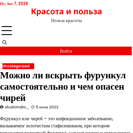
Перейти
Пт, Авг 7, 2026
Красота и польза
к
содержимому
Польза красоты
Войти
Uncategorised
Можно ли вскрыть фурункул
самостоятельно и чем опасен
чирей
studiohallo_
5 июня 2022
Фурункул или чирей – это инфекционное заболевание,
вызываемое золотистым стафилококком, при котором
поражается волосяной фолликул, сальная железа и окружающая