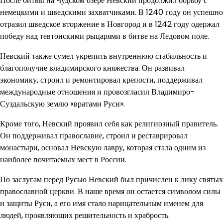
После битвы на Чудском озере Невский продолжил борьбу с
немецкими и шведскими захватчиками. В 1240 году он успешно
отразил шведское вторжение в Новгород и в 1242 году одержал
победу над тевтонскими рыцарями в битве на Ледовом поле.
Невский также сумел укрепить внутреннюю стабильность и
благополучие владимирского княжества. Он развивал
экономику, строил и ремонтировал крепости, поддерживал
международные отношения и провозгласил Владимиро-
Суздальскую землю «вратами Руси».
Кроме того, Невский проявил себя как религиозный правитель.
Он поддерживал православие, строил и реставрировал
монастыри, основал Невскую лавру, которая стала одним из
наиболее почитаемых мест в России.
По заслугам перед Русью Невский был причислен к лику святых
православной церкви. В наше время он остается символом силы
и защиты Руси, а его имя стало нарицательным именем для
людей, проявляющих решительность и храбрость.