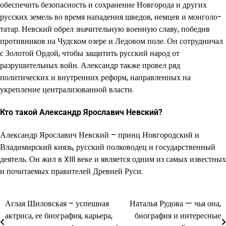
обеспечить безопасность и сохранение Новгорода и других
русских земель во время нападения шведов, немцев и монголо-
татар. Невский обрел значительную военную славу, победив
противников на Чудском озере и Ледовом поле. Он сотрудничал
с Золотой Ордой, чтобы защитить русский народ от
разрушительных войн. Александр также провел ряд
политических и внутренних реформ, направленных на
укрепление централизованной власти.
Кто такой Александр Ярославич Невский?
Александр Ярославич Невский – принц Новгородский и
Владимирский князь, русский полководец и государственный
деятель. Он жил в XIII веке и является одним из самых известных
и почитаемых правителей Древней Руси.
Аглая Шиловская – успешная
Наталья Рудова — чья она,
Навигация
актриса, ее биография, карьера,
биография и интересные
по