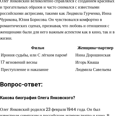
Олег Янковский великолепно справлялся с созданием красивых
и трогательных образов и часто снимался с известными
российскими актрисами, такими как Людмила Гурченко, Инна
Чурикова, Юлия Борисова. Он чувствовался комфортно в
романтических сценах, признавая, что любовь и отношения с
женщинами были для него важным аспектом как в кино, так и в
жизни.
Фильм
Женщина-партнер
Ирония судьбы, или С лёгким паром!
Нина Дорошинская
17 мгновений весны
Игорь Кваша
Преступление и наказание
Людмила Савельева
Вопрос-ответ:
Какова биография Олега Янковского?
Олег Янковский родился 23 февраля 1944 года. Он был
известным советским и российским актером театра и кино. В