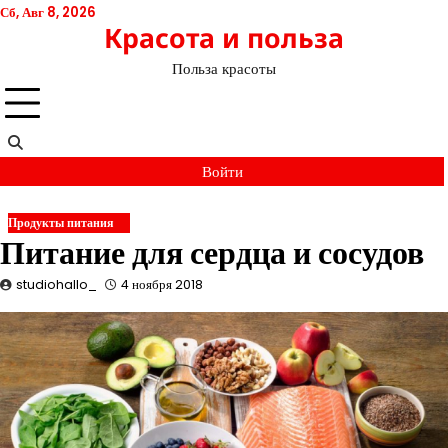
Перейти
Сб, Авг 8, 2026
Красота и польза
к
содержимому
Польза красоты
Войти
Продукты питания
Питание для сердца и сосудов
studiohallo_
4 ноября 2018