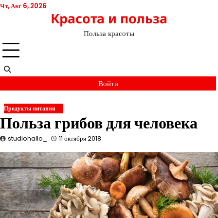
Перейти
Чт, Авг 6, 2026
Красота и польза
к
содержимому
Польза красоты
Войти
Продукты питания
Польза грибов для человека
studiohallo_
11 октября 2018