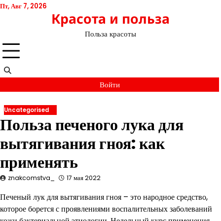
Перейти
Пт, Авг 7, 2026
Красота и польза
к
содержимому
Польза красоты
Войти
Uncategorised
Польза печеного лука для
вытягивания гноя: как
применять
znakcomstva_
17 мая 2022
Печеный лук для вытягивания гноя – это народное средство,
которое борется с проявлениями воспалительных заболеваний
кожи бактериальной этиологии. Недельный курс применения