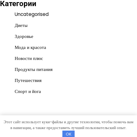
Категории
Uncategorised
Диеты
Здоровье
Мода и красота
Новости плюс
Продукты питания
Путешествия
Спорт и йога
Этот сайт использует куки-файлы и другие технологии, чтобы помочь вам
Copyright © 2026
Красота и польза
Тема News Store от
в навигации, а также предоставить лучший пользовательский опыт.
Artify Themes
.
OK