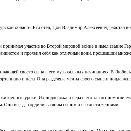
рской области. Его отец, Цой Владимир Алексеевич, работал во
н принимал участие во Второй мировой войне и имел звание Гер
танкистом и проявил себя как отличный воин, прошедший множ
ивающей своего сына в его музыкальных начинаниях. В Любовь
ортепиано и пела. Она разделяла мечты своего сына и поддержив
жизненные уроки. Их поддержка и вера в его талант помогли ем
м. Они всегда гордились своим сыном и его достижениями.
была основным душевным опорой в его жизни. Она очень гордил