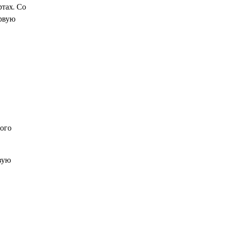
тах. Со
ервую
ного
вую