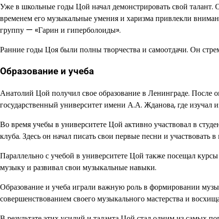
Уже в школьные годы Цой начал демонстрировать свой талант. О
временем его музыкальные умения и харизма привлекли вниман
группу — «Гарин и гиперболоиды».
Ранние годы Цоя были полны творчества и самоотдачи. Он стре
Образование и учеба
Анатолий Цой получил свое образование в Ленинграде. После 
государственный университет имени А.А. Жданова, где изучал и
Во время учебы в университете Цой активно участвовал в студ
клуба. Здесь он начал писать свои первые песни и участвовать 
Параллельно с учебой в университете Цой также посещал курсы
музыку и развивал свои музыкальные навыки.
Образование и учеба играли важную роль в формировании музык
совершенствованием своего музыкального мастерства и восхищ
В результате этих усилий и таланта Цой стал одним из самых 