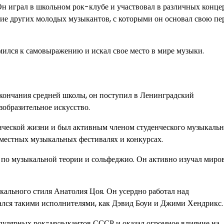
н играл в школьном рок-клубе и участвовал в различных концер
ие других молодых музыкантов, с которыми он основал свою п
мился к самовыражению и искал свое место в мире музыки.
окончания средней школы, он поступил в Ленинградский
зобразительное искусство.
енческой жизни и был активным членом студенческого музыкаль
в местных музыкальных фестивалях и конкурсах.
 по музыкальной теории и сольфеджио. Он активно изучал миро
ального стиля Анатолия Цоя. Он усердно работал над
ался такими исполнителями, как Дэвид Боуи и Джими Хендрикс.
популярных рок-музыкантов СССР и оказал огромное влияние на