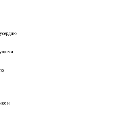
у усердию
дущими
ую
ыке и