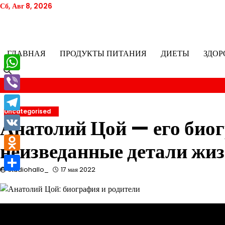
Перейти
Сб, Авг 8, 2026
к
содержимому
ГЛАВНАЯ
ПРОДУКТЫ ПИТАНИЯ
ДИЕТЫ
ЗДОР
WhatsApp
Viber
Uncategorised
Telegram
Анатолий Цой — его биог
VK
неизведанные детали жи
Odnoklassniki
studiohallo_
17 мая 2022
Отправить