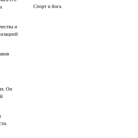
Спорт и йога
и
чества и
низацией
тавив
ях. Он
ой
л
сти.