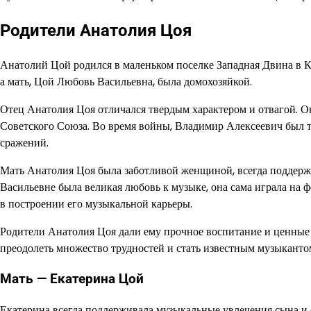
Родители Анатолия Цоя
Анатолий Цой родился в маленьком поселке Западная Двина в Ку
а мать, Цой Любовь Васильевна, была домохозяйкой.
Отец Анатолия Цоя отличался твердым характером и отвагой. О
Советского Союза. Во время войны, Владимир Алексеевич был 
сражений.
Мать Анатолия Цоя была заботливой женщиной, всегда поддерж
Васильевне была великая любовь к музыке, она сама играла на ф
в построении его музыкальной карьеры.
Родители Анатолия Цоя дали ему прочное воспитание и ценные 
преодолеть множество трудностей и стать известным музыканто
Мать — Екатерина Цой
Екатерина всегда поддерживала музыкальные увлечения сына и 