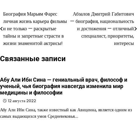
Биография Марьям Фарес
Абзалов Дмитрий Габитович
Навигация
личная жизнь карьера фильмы
— биография, национальность
по
и не только — раскрытые
и достижения — отличный
тайны и запретные страсти в
специалист, приоритеты,
записям
жизни знаменитой актрисы!
интересы
Связанные записи
Абу Али Ибн Сина — гениальный врач, философ и
ученый, чья биография навсегда изменила мир
медицины и философии
12 августа 2022
Абу Али Ибн Сина, также известный как Авиценна, является одним из
самых выдающихся умов Средневековья.…