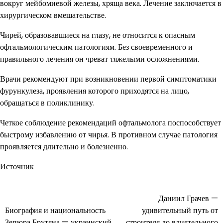
вокруг мейбомиевой железы, хряща века. Лечение заключается в
хирургическом вмешательстве.
Чирей, образовавшиеся на глазу, не относится к опасным
офтальмологическим патологиям. Без своевременного и
правильного лечения он чреват тяжелыми осложнениями.
Врачи рекомендуют при возникновении первой симптоматики
фурункулеза, проявления которого приходятся на лицо,
обращаться в поликлинику.
Четкое соблюдение рекомендаций офтальмолога поспособствует
быстрому избавлению от чирья. В противном случае патология
проявляется длительно и болезненно.
Источник
Даниил Грачев —
Навигация
Биография и национальность
удивительный путь от
по
Зепюра Брутяна — украинский
строителя до влиятельного