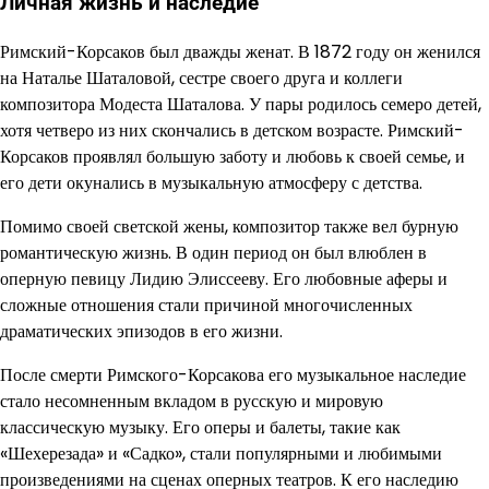
Личная жизнь и наследие
Римский-Корсаков был дважды женат. В 1872 году он женился
на Наталье Шаталовой, сестре своего друга и коллеги
композитора Модеста Шаталова. У пары родилось семеро детей,
хотя четверо из них скончались в детском возрасте. Римский-
Корсаков проявлял большую заботу и любовь к своей семье, и
его дети окунались в музыкальную атмосферу с детства.
Помимо своей светской жены, композитор также вел бурную
романтическую жизнь. В один период он был влюблен в
оперную певицу Лидию Элиссееву. Его любовные аферы и
сложные отношения стали причиной многочисленных
драматических эпизодов в его жизни.
После смерти Римского-Корсакова его музыкальное наследие
стало несомненным вкладом в русскую и мировую
классическую музыку. Его оперы и балеты, такие как
«Шехерезада» и «Садко», стали популярными и любимыми
произведениями на сценах оперных театров. К его наследию