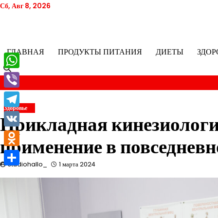
Перейти
Сб, Авг 8, 2026
к
содержимому
ГЛАВНАЯ
ПРОДУКТЫ ПИТАНИЯ
ДИЕТЫ
ЗДОР
WhatsApp
Viber
Здоровье
Telegram
Прикладная кинезиологи
VK
применение в повседнев
Odnoklassniki
studiohallo_
1 марта 2024
Отправить