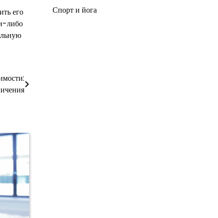
Спорт и йога
ить его
ми-либо
альную
имости:
ничения