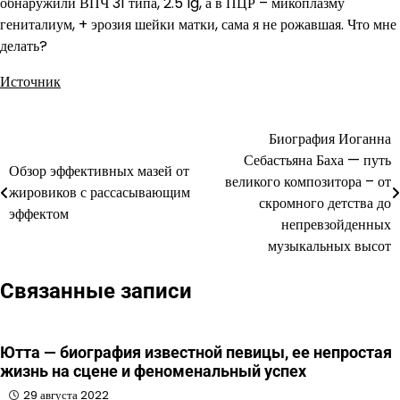
обнаружили ВПЧ 31 типа, 2.5 lg, а в ПЦР – микоплазму
гениталиум, + эрозия шейки матки, сама я не рожавшая. Что мне
делать?
Источник
Биография Иоганна
Навигация
Себастьяна Баха — путь
Обзор эффективных мазей от
по
великого композитора – от
жировиков с рассасывающим
скромного детства до
записям
эффектом
непревзойденных
музыкальных высот
Связанные записи
Ютта — биография известной певицы, ее непростая
жизнь на сцене и феноменальный успех
29 августа 2022