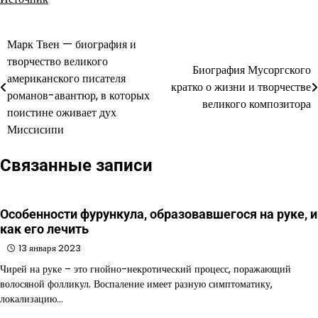
Марк Твен — биография и
Навигация
творчество великого
Биография Мусоргского
по
американского писателя
кратко о жизни и творчестве
романов-авантюр, в которых
записям
великого композитора
поистине оживает дух
Миссисипи
Связанные записи
Особенности фурункула, образовавшегося на руке, и
как его лечить
13 января 2023
Чирей на руке – это гнойно-некротический процесс, поражающий
волосяной фолликул. Воспаление имеет разную симптоматику,
локализацию…