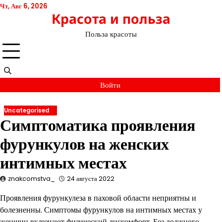
Перейти
Чт, Авг 6, 2026
Красота и польза
к
содержимому
Польза красоты
Войти
Uncategorised
Симптоматика проявления
фурункулов на женских
интимных местах
znakcomstva_
24 августа 2022
Проявления фурункулеза в паховой области неприятны и
болезненны. Симптомы фурункулов на интимных местах у
женщин включают физический дискомфорт. Без должного