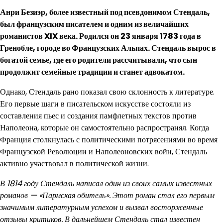
Анри Безиэр, более известный под псевдонимом Стендаль,
был французским писателем и одним из величайших
романистов XIX века. Родился он 23 января 1783 года в
Гренобле, городе во Французских Альпах. Стендаль вырос в
богатой семье, где его родители рассчитывали, что сын
продолжит семейные традиции и станет адвокатом.
Однако, Стендаль рано показал свою склонность к литературе.
Его первые шаги в писательском искусстве состояли из
составления пьес и создания памфлетных текстов против
Наполеона, которые он самостоятельно распространял. Когда
Франция столкнулась с политическими потрясениями во время
Французской Революции и Наполеоновских войн, Стендаль
активно участвовал в политической жизни.
В 1814 году Стендаль написал один из своих самых известных
романов — «Пармская обитель». Этот роман стал его первым
значимым литературным успехом и вызвал восторженные
отзывы критиков. В дальнейшем Стендаль стал известен