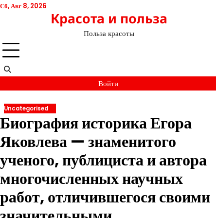
Перейти
Сб, Авг 8, 2026
Красота и польза
к
содержимому
Польза красоты
Войти
Uncategorised
Биография историка Егора
Яковлева — знаменитого
ученого, публициста и автора
многочисленных научных
работ, отличившегося своими
значительными