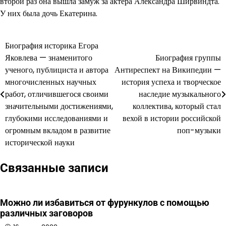
второй раз она вышла замуж за актера Александра Ширвиндта.
У них была дочь Екатерина.
Биография историка Егора
Навигация
Яковлева — знаменитого
Биография группы
по
ученого, публициста и автора
Антиреспект на Википедии —
многочисленных научных
история успеха и творческое
записям
работ, отличившегося своими
наследие музыкального
значительными достижениями,
коллектива, который стал
глубокими исследованиями и
вехой в истории российской
огромным вкладом в развитие
поп-музыки
исторической науки
Связанные записи
Можно ли избавиться от фурункулов с помощью
различных заговоров