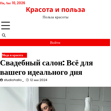
Перейти
Пн, Авг 10, 2026
Красота и польза
к
содержимому
Польза красоты
Войти
Мода и красота
Свадебный салон: Всё для
вашего идеального дня
studiohallo_
12 мая 2024