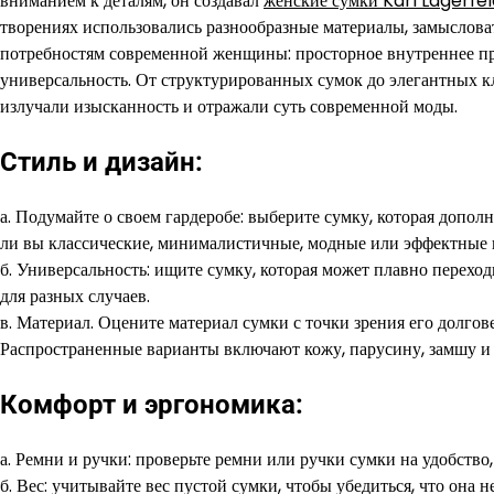
вниманием к деталям, он создавал
женские сумки Karl Lagerfe
творениях использовались разнообразные материалы, замыслова
потребностям современной женщины: просторное внутреннее пр
универсальность. От структурированных сумок до элегантных к
излучали изысканность и отражали суть современной моды.
Стиль и дизайн:
а. Подумайте о своем гардеробе: выберите сумку, которая допо
ли вы классические, минималистичные, модные или эффектные 
б. Универсальность: ищите сумку, которая может плавно переход
для разных случаев.
в. Материал. Оцените материал сумки с точки зрения его долгов
Распространенные варианты включают кожу, парусину, замшу и
Комфорт и эргономика:
а. Ремни и ручки: проверьте ремни или ручки сумки на удобство
б. Вес: учитывайте вес пустой сумки, чтобы убедиться, что она 