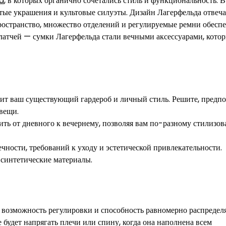
ld
, в которых органично сочетались стиль и функциональность. В
тые украшения и культовые силуэты. Дизайн Лагерфельда отвеч
остранство, множество отделений и регулируемые ремни обесп
латчей — сумки Лагерфельда стали вечными аксессуарами, кото
лнит ваш существующий гардероб и личный стиль. Решите, предп
вещи.
ить от дневного к вечернему, позволяя вам по-разному стилизова
ечности, требований к уходу и эстетической привлекательности.
 синтетические материалы.
, возможность регулировки и способность равномерно распределя
не будет напрягать плечи или спину, когда она наполнена всем