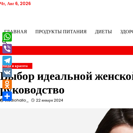
Перейти
Чт, Авг 6, 2026
к
содержимому
ГЛАВНАЯ
ПРОДУКТЫ ПИТАНИЯ
ДИЕТЫ
ЗДОР
WhatsApp
Viber
Мода и красота
Telegram
Выбор идеальной женско
VK
руководство
Odnoklassniki
studiohallo_
22 января 2024
Отправить