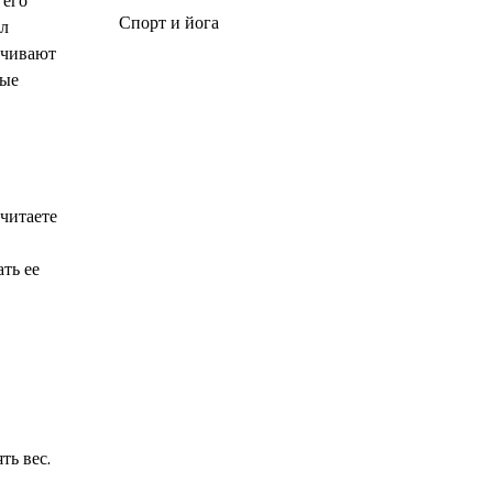
 его
Спорт и йога
ал
ечивают
рые
очитаете
ть ее
ть вес.