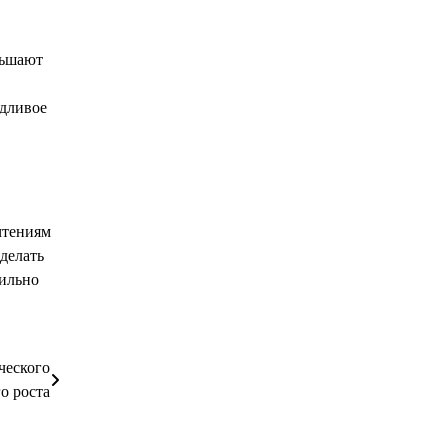
ньшают
едливое
чтениям
делать
вильно
ческого
о роста