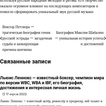
используя русские народные мелодии и ритмы. Его творчество
оказало огромное влияние на последующих композиторов и
помогло сформировать уникальный звук русской музыки.
Виктор Петлюра —
Навигация
трагическая биография гения
Биография Максим Шабалин
по
русской эстрады — загадочная
— уникальная история успеха
судьба и шокирующая
и достижений
записям
причина кончины
Связанные записи
Льюис Леннокс — известный боксер, чемпион мира
по версии WBC, WBA и IBF, его биография,
достижения и интересная личная жизнь
17 апреля 2022
Льюис Леннокс – известный актёр, режиссёр и продюсер, чей талант и
преданность кинематографу принесли ему…