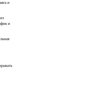
аясь и
 из
афик и
ельная
оражать