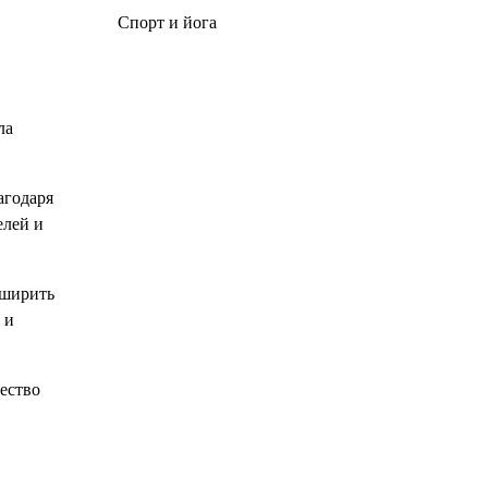
Спорт и йога
ла
агодаря
елей и
сширить
 и
ество