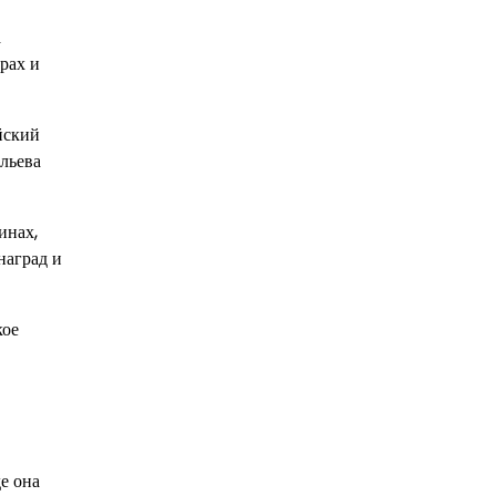
а
рах и
йский
ильева
инах,
наград и
кое
е она