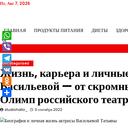
Перейти
Пт, Авг 7, 2026
к
содержимому
ГЛАВНАЯ
ПРОДУКТЫ ПИТАНИЯ
ДИЕТЫ
ЗДОР
WhatsApp
Viber
Uncategorised
Telegram
Жизнь, карьера и личны
VK
Васильевой — от скромны
Odnoklassniki
Олимп российского театр
Отправить
studiohallo_
3 сентября 2022