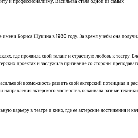
анту и профессионализму, Васильева стала одной из самых
е имени Бориса Щукина в 1980 году. За время учебы она получи
клях, где проявила свой талант и страстную любовь к театру. Бл
терских проектах и заслужила признание со стороны преподават
асильевой возможность развить свой актерский потенциал и ра
и направления актерского мастерства, осваивала разные техники
ую карьеру в театре и кино, где ее актерские достижения и кач