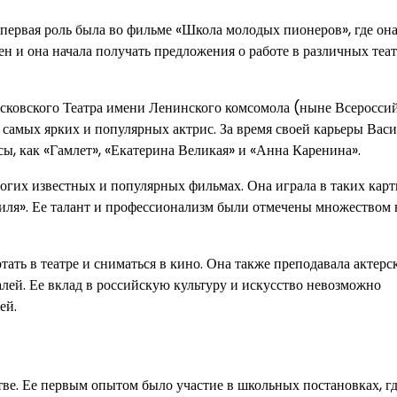
е первая роль была во фильме «Школа молодых пионеров», где он
ен и она начала получать предложения о работе в различных теат
осковского Театра имени Ленинского комсомола (ныне Всеросси
з самых ярких и популярных актрис. За время своей карьеры Вас
сы, как «Гамлет», «Екатерина Великая» и «Анна Каренина».
ногих известных и популярных фильмах. Она играла в таких карт
биля». Ее талант и профессионализм были отмечены множеством 
ать в театре и сниматься в кино. Она также преподавала актерс
лей. Ее вклад в российскую культуру и искусство невозможно
ей.
тве. Ее первым опытом было участие в школьных постановках, гд