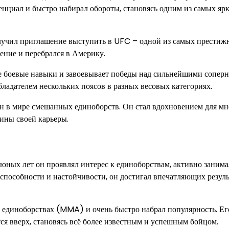
енциал и быстро набирал обороты, становясь одним из самых яр
олучил приглашение выступить в UFC – одной из самых прести
ние и перебрался в Америку.
 боевые навыки и завоевывает победы над сильнейшими соперн
бладателем нескольких поясов в разных весовых категориях.
н в мире смешанных единоборств. Он стал вдохновением для м
ины своей карьеры.
 юных лет он проявлял интерес к единоборствам, активно занима
способности и настойчивости, он достигал впечатляющих резуль
единоборствах (MMA) и очень быстро набрал популярность. Ег
тся вверх, становясь всё более известным и успешным бойцом.