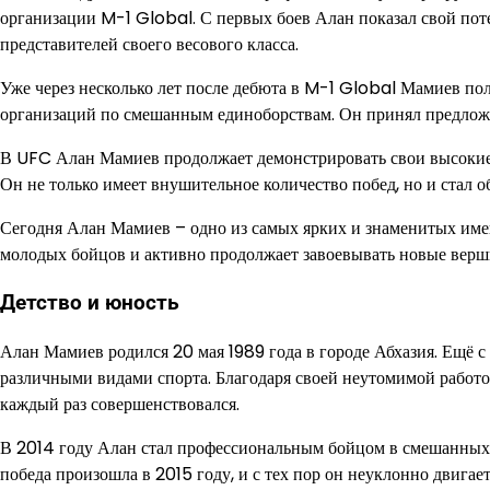
организации M-1 Global. С первых боев Алан показал свой пот
представителей своего весового класса.
Уже через несколько лет после дебюта в M-1 Global Мамиев п
организаций по смешанным единоборствам. Он принял предложе
В UFC Алан Мамиев продолжает демонстрировать свои высокие
Он не только имеет внушительное количество побед, но и стал о
Сегодня Алан Мамиев – одно из самых ярких и знаменитых име
молодых бойцов и активно продолжает завоевывать новые верш
Детство и юность
Алан Мамиев родился 20 мая 1989 года в городе Абхазия. Ещё с
различными видами спорта. Благодаря своей неутомимой работо
каждый раз совершенствовался.
В 2014 году Алан стал профессиональным бойцом в смешанных 
победа произошла в 2015 году, и с тех пор он неуклонно двигае