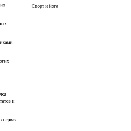
ких
Спорт и йога
жных
иками.
ногих
лся
татов и
о первая