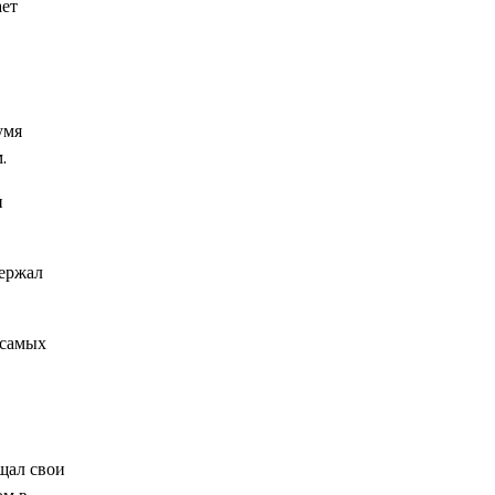
ает
умя
.
и
держал
 самых
щал свои