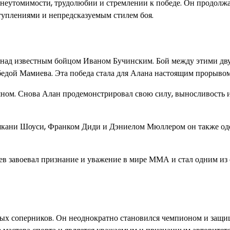
неутомимости, трудолюбии и стремлении к победе. Он продолж
туплениями и непредсказуемым стилем боя.
а над известным бойцом Иваном Бучинским. Бой между этими дв
дой Мамиева. Эта победа стала для Алана настоящим прорывом
ном. Снова Алан продемонстрировал свою силу, выносливость 
 Ашкани Шоуси, Франком Диди и Дэниелом Мюллером он также о
ев завоевал признание и уважение в мире ММА и стал одним из
ных соперников. Он неоднократно становился чемпионом и защи