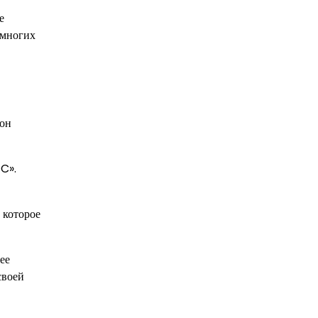
е
 многих
 он
FC».
 которое
ее
своей