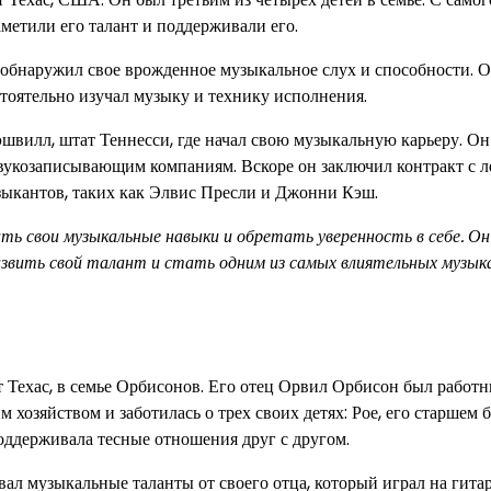
аметили его талант и поддерживали его.
ро обнаружил свое врожденное музыкальное слух и способности. 
стоятельно изучал музыку и технику исполнения.
Нэшвилл, штат Теннесси, где начал свою музыкальную карьеру. Он
звукозаписывающим компаниям. Вскоре он заключил контракт с 
зыкантов, таких как Элвис Пресли и Джонни Кэш.
ть свои музыкальные навыки и обретать уверенность в себе. Он
развить свой талант и стать одним из самых влиятельных музы
т Техас, в семье Орбисонов. Его отец Орвил Орбисон был работ
озяйством и заботилась о трех своих детях: Рое, его старшем б
оддерживала тесные отношения друг с другом.
ал музыкальные таланты от своего отца, который играл на гитар