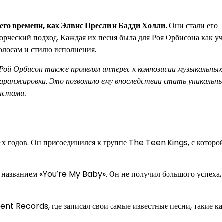
го времени, как Элвис Пресли и Бадди Холли.
Они стали его
орческий подход. Каждая их песня была для Роя Орбисона как у
олосам и стилю исполнения.
 Рой Орбисон также проявлял интерес к композиции музыкальных
е аранжировки. Это позволило ему впоследствии стать уникальн
истами.
х годов. Он присоединился к группе The Teen Kings, с которо
названием «You’re My Baby». Он не получил большого успеха, 
nt Records, где записал свои самые известные песни, такие к