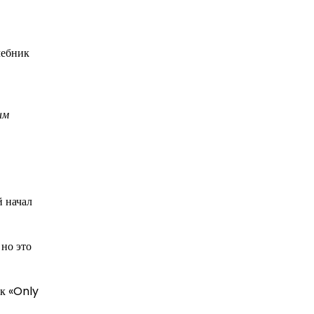
чебник
ым
й начал
но это
ак «Only