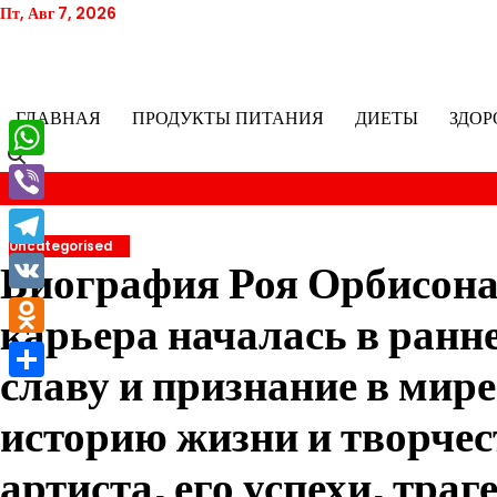
Перейти
Пт, Авг 7, 2026
к
содержимому
ГЛАВНАЯ
ПРОДУКТЫ ПИТАНИЯ
ДИЕТЫ
ЗДОР
WhatsApp
Viber
Uncategorised
Telegram
Биография Роя Орбисона,
VK
карьера началась в ранне
Odnoklassniki
славу и признание в мир
Отправить
историю жизни и творче
артиста, его успехи, тра