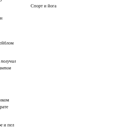
Спорт и йога
Он
лейблом
 получил
кантов
ником
рате
е и пел