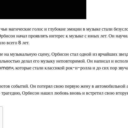
чьи магические голос и глубокие эмоции в музыке стали безус
Орбисон начал проявлять интерес к музыке с юных лет. Он научи
ло всего 8 лет.
ие на музыкальную сцену, Орбисон стал одной из ярчайших звезд
альностью делал его музыку неповторимой. Он написал и испол
man», которые стали классикой рок-н-ролла и до сих пор звуча
отов событий. Он потерял свою первую жену в автомобильной 
ою трагедию, Орбисон нашел любовь вновь и встретил свою втору