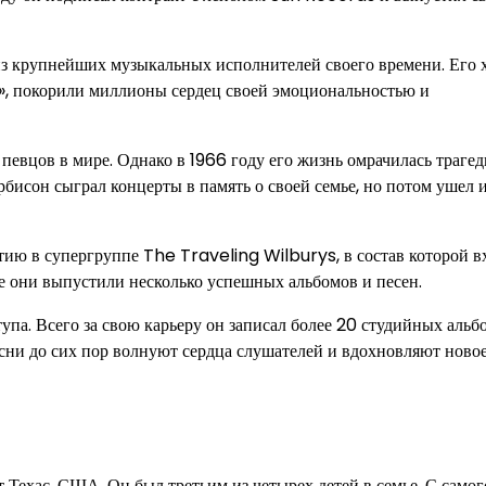
 из крупнейших музыкальных исполнителей своего времени. Его 
», покорили миллионы сердец своей эмоциональностью и
евцов в мире. Однако в 1966 году его жизнь омрачилась трагед
рбисон сыграл концерты в память о своей семье, но потом ушел 
тию в супергруппе The Traveling Wilburys, в состав которой в
 они выпустили несколько успешных альбомов и песен.
упа. Всего за свою карьеру он записал более 20 студийных альб
есни до сих пор волнуют сердца слушателей и вдохновляют ново
т Техас, США. Он был третьим из четырех детей в семье. С самог