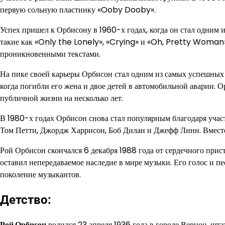
первую сольную пластинку «Ooby Dooby».
Успех пришел к Орбисону в 1960-х годах, когда он стал одним
такие как «Only the Lonely», «Crying» и «Oh, Pretty Woman
проникновенными текстами.
На пике своей карьеры Орбисон стал одним из самых успешных п
когда погибли его жена и двое детей в автомобильной аварии. О
публичной жизни на несколько лет.
В 1980-х годах Орбисон снова стал популярным благодаря учас
Том Петти, Джордж Харрисон, Боб Дилан и Джефф Линн. Вместе
Рой Орбисон скончался 6 декабря 1988 года от сердечного прист
оставил непередаваемое наследие в мире музыки. Его голос и п
поколение музыкантов.
Детство:
Рой Орбисон
родился 23 апреля 1936 года в городе Вернон, шта