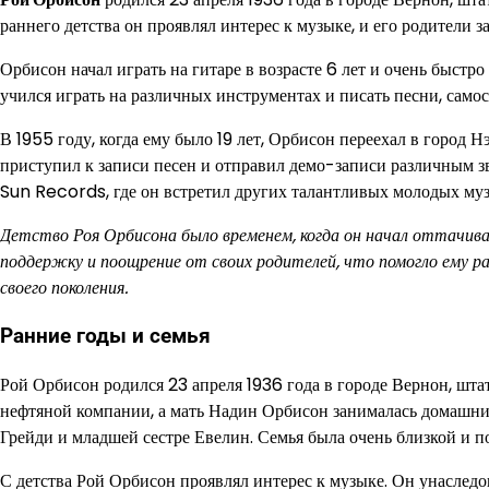
раннего детства он проявлял интерес к музыке, и его родители з
Орбисон начал играть на гитаре в возрасте 6 лет и очень быст
учился играть на различных инструментах и писать песни, само
В 1955 году, когда ему было 19 лет, Орбисон переехал в город 
приступил к записи песен и отправил демо-записи различным 
Sun Records, где он встретил других талантливых молодых му
Детство Роя Орбисона было временем, когда он начал оттачива
поддержку и поощрение от своих родителей, что помогло ему 
своего поколения.
Ранние годы и семья
Рой Орбисон родился 23 апреля 1936 года в городе Вернон, шта
нефтяной компании, а мать Надин Орбисон занималась домашним х
Грейди и младшей сестре Евелин. Семья была очень близкой и п
С детства Рой Орбисон проявлял интерес к музыке. Он унаследов