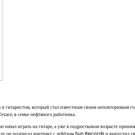
и гитаристом, который стал известным своим неповторимым го
ехасе, в семье нефтяного работника.
он начал играть на гитаре, а уже в подростковом возрасте прини
оду он подписал контракт с лейблом Sun Records и выпустил с