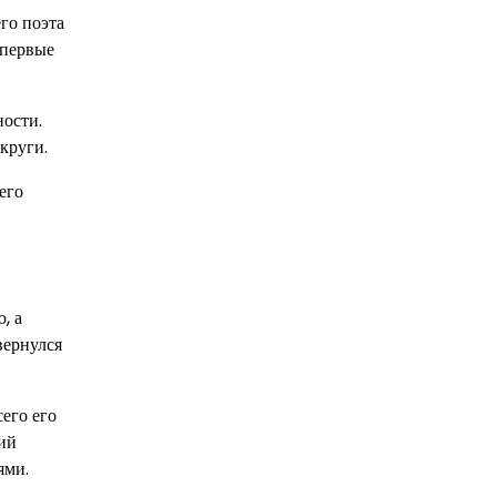
го поэта
 первые
ности.
круги.
его
, а
вернулся
его его
кий
ями.