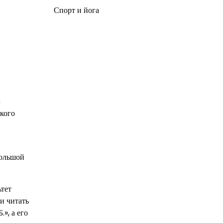
Спорт и йога
л
ского
большой
ьтет
и читать
», а его