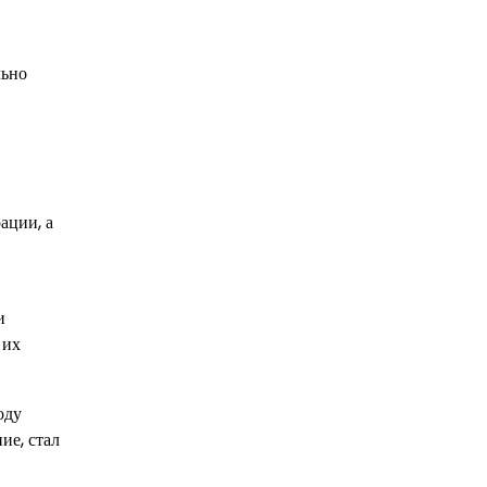
льно
ации, а
и
 их
оду
ие, стал