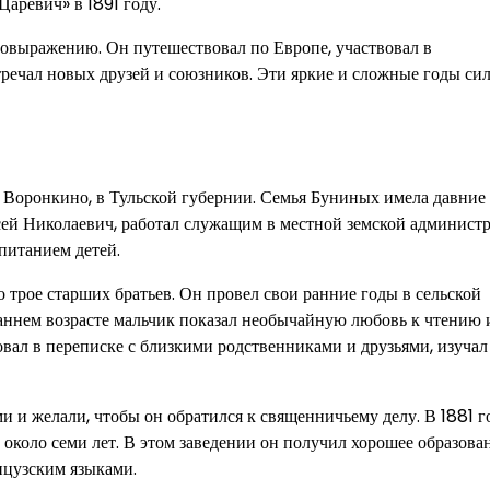
Царевич» в 1891 году.
овыражению. Он путешествовал по Европе, участвовал в
речал новых друзей и союзников. Эти яркие и сложные годы си
е Воронкино, в Тульской губернии. Семья Буниных имела давние
сей Николаевич, работал служащим в местной земской администр
питанием детей.
 трое старших братьев. Он провел свои ранние годы в сельской
аннем возрасте мальчик показал необычайную любовь к чтению 
вовал в переписке с близкими родственниками и друзьями, изучал
и желали, чтобы он обратился к священничьему делу. В 1881 г
коло семи лет. В этом заведении он получил хорошее образован
нцузским языками.