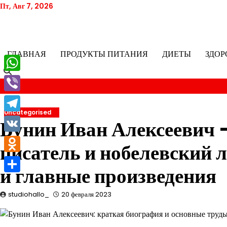
Перейти
Пт, Авг 7, 2026
к
содержимому
ГЛАВНАЯ
ПРОДУКТЫ ПИТАНИЯ
ДИЕТЫ
ЗДОР
WhatsApp
Viber
Uncategorised
Telegram
Бунин Иван Алексеевич
VK
писатель и нобелевский 
Odnoklassniki
и главные произведения
Отправить
studiohallo_
20 февраля 2023