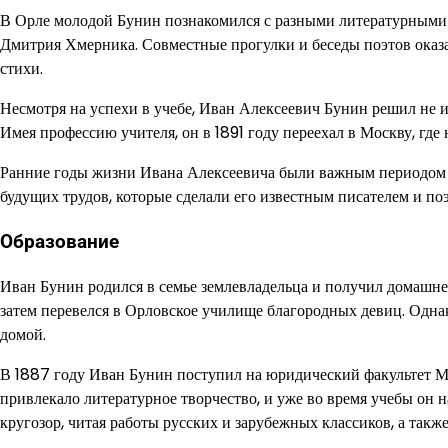
В Орле молодой Бунин познакомился с разными литературными 
Дмитрия Хмерника. Совместные прогулки и беседы поэтов оказ
стихи.
Несмотря на успехи в учебе, Иван Алексеевич Бунин решил не и
Имея профессию учителя, он в 1891 году переехал в Москву, где
Ранние годы жизни Ивана Алексеевича были важным периодом д
будущих трудов, которые сделали его известным писателем и по
Образование
Иван Бунин родился в семье землевладельца и получил домашнее
затем перевелся в Орловское училище благородных девиц. Одна
домой.
В 1887 году Иван Бунин поступил на юридический факультет Моск
привлекало литературное творчество, и уже во время учебы он 
кругозор, читая работы русских и зарубежных классиков, а так