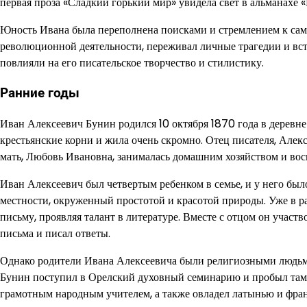
первая проза «Сладкий горький мир» увидела свет в альманахе «
Юность Ивана была переполнена поисками и стремлением к сам
революционной деятельности, переживал личные трагедии и вст
повлияли на его писательское творчество и стилистику.
Ранние годы
Иван Алексеевич Бунин родился 10 октября 1870 года в деревн
крестьянские корни и жила очень скромно. Отец писателя, Алек
мать, Любовь Ивановна, занималась домашним хозяйством и вос
Иван Алексеевич был четвертым ребенком в семье, и у него было
местности, окруженный простотой и красотой природы. Уже в р
письму, проявляя талант в литературе. Вместе с отцом он участ
письма и писал ответы.
Однако родители Ивана Алексеевича были религиозными людьми 
Бунин поступил в Орелский духовный семинарию и пробыл там о
грамотным народным учителем, а также овладел латынью и фра