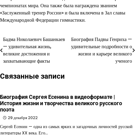
чемпионатах мира. Она также была награждена званием
«Заслуженный тренер России» и была включена в Зал славы
Международной Федерации гимнастики.
Бадма Николаевич Башанкаев
Биография Падвы Генриха —
Навигация
— удивительная жизнь,
удивительные подробности о
по
великие достижения и
жизни и карьере великого
захватывающие факты
ученого
записям
Связанные записи
Биография Сергея Есенина в видеоформате |
История жизни и творчества великого русского
поэта
29 декабря 2022
Сергей Есенин — одна из самых ярких и загадочных личностей русской
литературы XX века. Его…