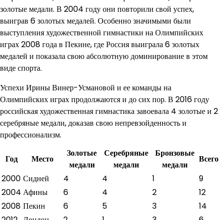
золотые медали. В 2004 году они повторили свой успех,
выиграв 6 золотых медалей. Особенно значимыми были
выступления художественной гимнастики на Олимпийских
играх 2008 года в Пекине, где Россия выиграла 6 золотых
медалей и показала свою абсолютную доминирование в этом
виде спорта.
Успехи Ирины Винер-Усмановой и ее команды на
Олимпийских играх продолжаются и до сих пор. В 2016 году
российская художественная гимнастика завоевала 4 золотые и 2
серебряные медали, доказав свою непревзойденность и
профессионализм.
Золотые
Серебряные
Бронзовые
Год
Место
Всего
медали
медали
медали
2000
Сидней
4
4
1
9
2004
Афины
6
4
2
12
2008
Пекин
6
5
3
14
2012
Лондон
2
1
3
6