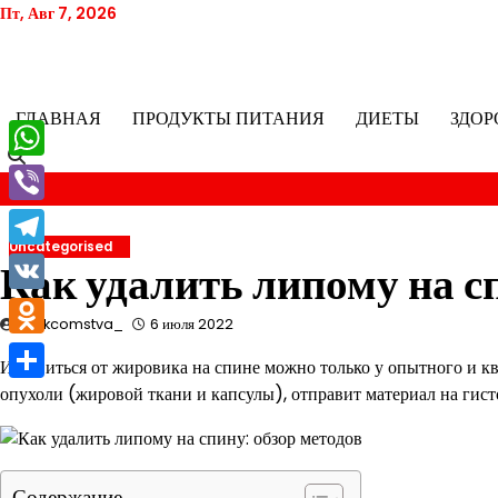
Перейти
Пт, Авг 7, 2026
к
содержимому
ГЛАВНАЯ
ПРОДУКТЫ ПИТАНИЯ
ДИЕТЫ
ЗДОР
WhatsApp
Viber
Uncategorised
Telegram
Как удалить липому на с
VK
znakcomstva_
6 июля 2022
Odnoklassniki
Избавиться от жировика на спине можно только у опытного и к
опухоли (жировой ткани и капсулы), отправит материал на гист
Отправить
Содержание