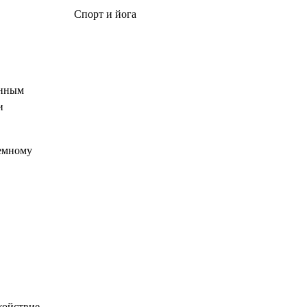
Спорт и йога
енным
и
лемному
койствие