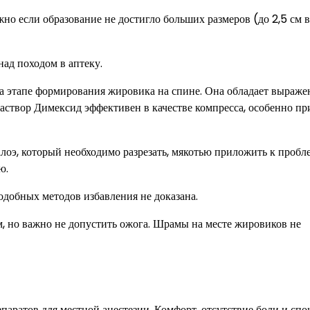
но если образование не достигло больших размеров (до 2,5 см в
над походом в аптеку.
а этапе формирования жировика на спине. Она обладает выраж
аствор Димексид эффективен в качестве компресса, особенно пр
лоэ, который необходимо разрезать, мякотью приложить к проб
ю.
одобных методов избавления не доказана.
, но важно не допустить ожога. Шрамы на месте жировиков не
аратов для местной анестезии. Комфорт, отсутствие боли и спо