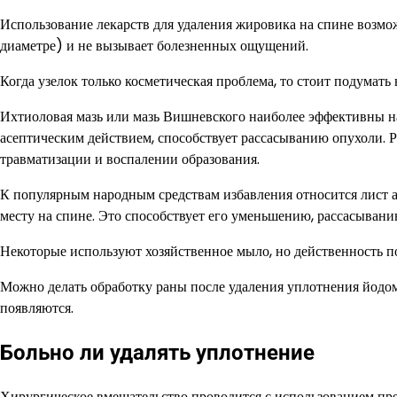
Использование лекарств для удаления жировика на спине возмож
диаметре) и не вызывает болезненных ощущений.
Когда узелок только косметическая проблема, то стоит подумать 
Ихтиоловая мазь или мазь Вишневского наиболее эффективны н
асептическим действием, способствует рассасыванию опухоли. Р
травматизации и воспалении образования.
К популярным народным средствам избавления относится лист а
месту на спине. Это способствует его уменьшению, рассасывани
Некоторые используют хозяйственное мыло, но действенность п
Можно делать обработку раны после удаления уплотнения йодом
появляются.
Больно ли удалять уплотнение
Хирургическое вмешательство проводится с использованием преп