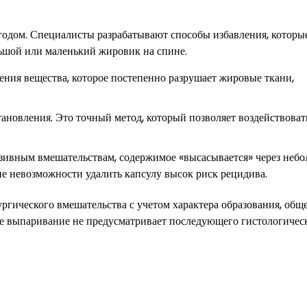
одом. Специалисты разрабатывают способы избавления, которы
ьшой или маленький жировик на спине.
ния вещества, которое постепенно разрушает жировые ткани,
ановления. Это точный метод, который позволяет воздействоват
ивным вмешательствам, содержимое «высасывается» через неб
ине невозможности удалить капсулу высок риск рецидива.
гического вмешательства с учетом характера образования, общ
ое выпаривание не предусматривает последующего гистологичес