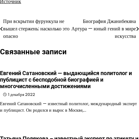
Источник
При вскрытии фурункула не
Биография Джанибекяна
Навигация
вышел стержень: насколько это
Артура — юный гений в мире
по
опасно
искусства
записям
Связанные записи
Евгений Сатановский — выдающийся политолог и
публицист с бесподобной биографией и
многочисленными достижениями
1 декабря 2022
Евгений Сатановский — известный политолог, международный эксперт
и публицист. Он родился и вырос в Москве,…
Татьяна Полякова – известный эксперт по этикету и