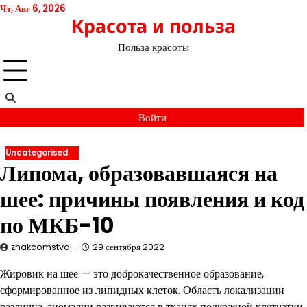
Перейти
Чт, Авг 6, 2026
Красота и польза
к
содержимому
Польза красоты
Войти
Uncategorised
Липома, образовавшаяся на
шее: причины появления и код
по МКБ-10
znakcomstva_
29 сентября 2022
Жировик на шее — это доброкачественное образование,
сформированное из липидных клеток. Область локализации
различна, аномалии развиваются в тканях подкожной клетчатки.