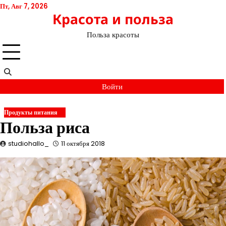
Перейти
Пт, Авг 7, 2026
Красота и польза
к
содержимому
Польза красоты
Войти
Продукты питания
Польза риса
studiohallo_
11 октября 2018