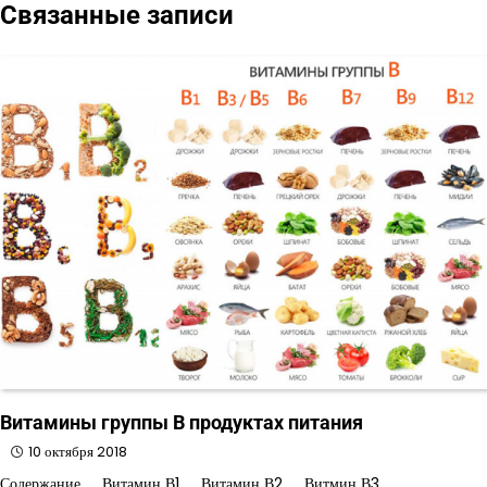
Связанные записи
записям
Витамины группы В продуктах питания
10 октября 2018
Содержание Витамин В1 Витамин В2 Витмин В3 …