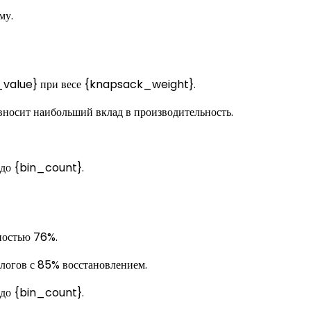
му.
_value} при весе {knapsack_weight}.
вносит наибольший вклад в производительность.
 до {bin_count}.
ностью 76%.
логов с 85% восстановлением.
 до {bin_count}.