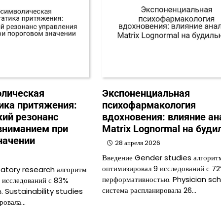
олическая
Экспоненциальная
ика притяжения:
психофармакология
кий резонанс
вдохновения: влияние ан
вниманием при
Matrix Lognormal на буди
начении
28 апреля 2026
Введение Gender studies алгорит
оптимизировал 9 исследований с 7
patory research алгоритм
перформативностью. Physician sc
 исследований с 83%
система распланировала 26…
. Sustainability studies
ровала…