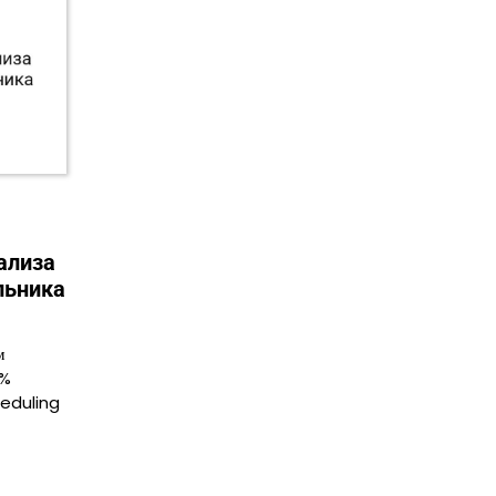
ализа
льника
м
2%
heduling