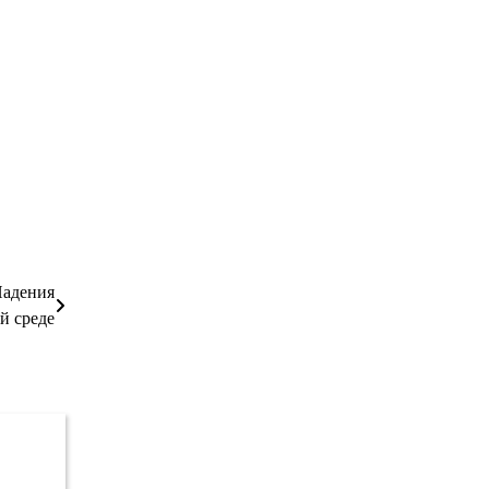
Падения
й среде