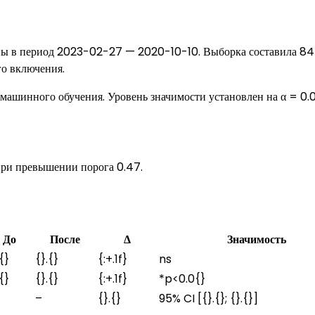
ены в период 2023-02-27 — 2020-10-10. Выборка составила 8
о включения.
машинного обучения. Уровень значимости установлен на α = 0.0
при превышении порога 0.47.
До
После
Δ
Значимость
{}
{}.{}
{:+.1f}
ns
{}
{}.{}
{:+.1f}
*p<0.0{}
–
{}.{}
95% CI [{}.{}; {}.{}]