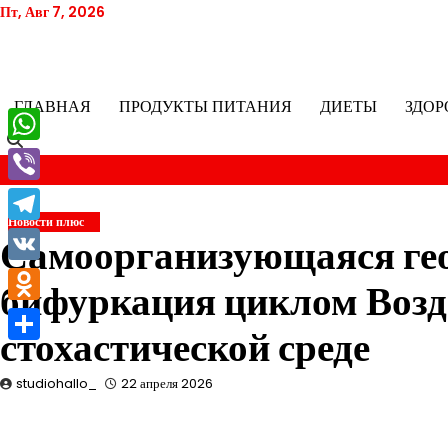
Перейти
Пт, Авг 7, 2026
к
содержимому
ГЛАВНАЯ
ПРОДУКТЫ ПИТАНИЯ
ДИЕТЫ
ЗДОР
WhatsApp
Viber
Новости плюс
Telegram
Самоорганизующаяся гео
VK
бифуркация циклом Возд
Odnoklassniki
стохастической среде
Отправить
studiohallo_
22 апреля 2026