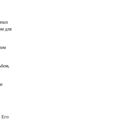
ьных
ом для
тим
ьбом,
 и
 Его