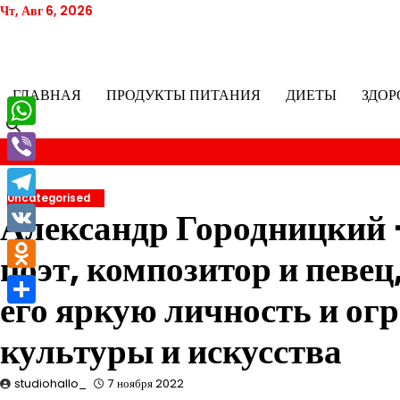
Перейти
Чт, Авг 6, 2026
к
содержимому
ГЛАВНАЯ
ПРОДУКТЫ ПИТАНИЯ
ДИЕТЫ
ЗДОР
WhatsApp
Viber
Uncategorised
Telegram
Александр Городницкий 
VK
поэт, композитор и певец
Odnoklassniki
его яркую личность и ог
Отправить
культуры и искусства
studiohallo_
7 ноября 2022