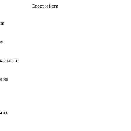
Спорт и йога
на
ая
икальный
н не
аты.