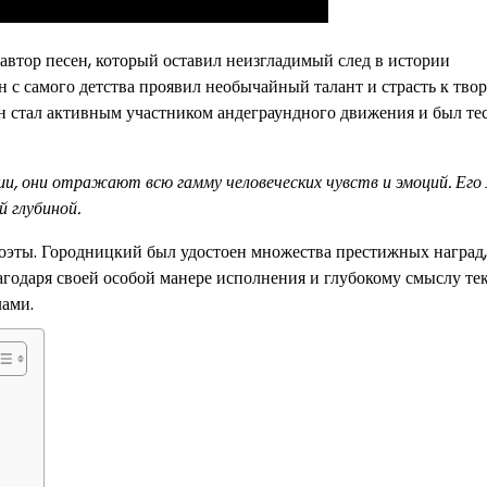
втор песен, который оставил неизгладимый след в истории
 с самого детства проявил необычайный талант и страсть к твор
он стал активным участником андеграундного движения и был те
и, они отражают всю гамму человеческих чувств и эмоций. Его 
 глубиной.
оэты. Городницкий был удостоен множества престижных наград,
одаря своей особой манере исполнения и глубокому смыслу тек
лами.