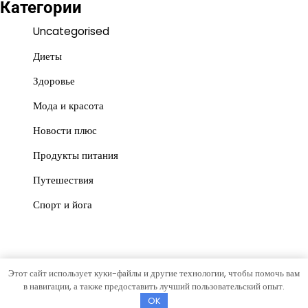
Категории
Uncategorised
Диеты
Здоровье
Мода и красота
Новости плюс
Продукты питания
Путешествия
Спорт и йога
Этот сайт использует куки-файлы и другие технологии, чтобы помочь вам
Copyright © 2026
Красота и польза
Тема News Store от
в навигации, а также предоставить лучший пользовательский опыт.
Artify Themes
.
OK