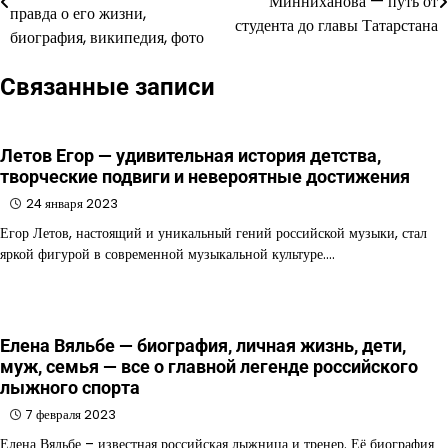
Минниханова — путь от
по
правда о его жизни,
студента до главы Татарстана
биография, википедия, фото
записям
Связанные записи
Летов Егор — удивительная история детства,
творческие подвиги и невероятные достижения
24 января 2023
Егор Летов, настоящий и уникальный гений российской музыки, стал
яркой фигурой в современной музыкальной культуре.…
Елена Вяльбе — биография, личная жизнь, дети,
муж, семья — все о главной легенде российского
лыжного спорта
7 февраля 2023
Елена Вяльбе – известная российская лыжница и тренер. Её биография